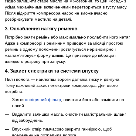
Якщо залишити старе масло на міжсезоння, то цей «осад» з
усіма механічними включеннями перетвориться в густу масу.
Після відкриття компресора насос не зможе вчасно
розбризкувати мастило на деталі.
3. Ослаблення натягу ременів
Потрібно зняти ремінь або максимально послабити його натяг.
Адже в компресорі з ремінним приводом за місяці простою
ремінь в одному положенні розтягується нерівномірно і
«запам'ятовує» форму шківів. Це призведе до вібрацій і
швидкого розриву при запуску.
4. Захист електрики та системи впуску
Пил і волога — найлютіші вороги датчика тиску й двигуна.
Тому важливий захист електрики компресора. Для цього
потрібно:
Зняти
повітряний фільтр
, очистити його або замінити на
новий.
Видалити залишки масла, очистити магістральний шланг
від забруднень.
Впускний отвір тимчасово закрити ганчіркою, щоб
всередину не потрапила волога.