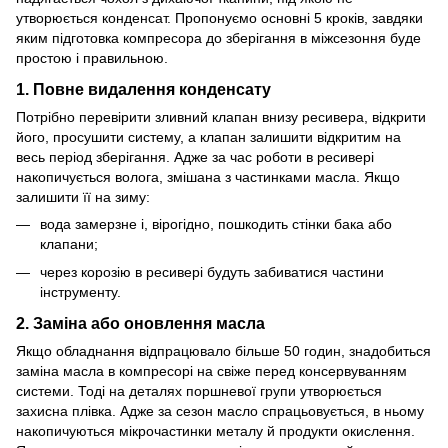
утворюється конденсат. Пропонуємо основні 5 кроків, завдяки
яким підготовка компресора до зберігання в міжсезоння буде
простою і правильною.
1. Повне видалення конденсату
Потрібно перевірити зливний клапан внизу ресивера, відкрити
його, просушити систему, а клапан залишити відкритим на
весь період зберігання. Адже за час роботи в ресивері
накопичується волога, змішана з частинками масла. Якщо
залишити її на зиму:
вода замерзне і, вірогідно, пошкодить стінки бака або
клапани;
через корозію в ресивері будуть забиватися частини
інструменту.
2. Заміна або оновлення масла
Якщо обладнання відпрацювало більше 50 годин, знадобиться
заміна масла в компресорі на свіже перед консервуванням
системи. Тоді на деталях поршневої групи утворюється
захисна плівка. Адже за сезон масло спрацьовується, в ньому
накопичуються мікрочастинки металу й продукти окислення.