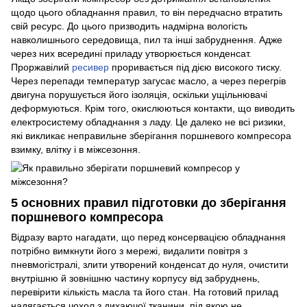
щодо цього обладнання правил, то він передчасно втратить
свій ресурс. До цього призводить надмірна вологість
навколишнього середовища, пил та інші забруднення. Адже
через них всередині приладу утворюється конденсат.
Проржавілий
ресивер
проривається під дією високого тиску.
Через перепади температур загусає масло, а через перегрів
двигуна порушується його ізоляція, оскільки ущільнювачі
деформуються. Крім того, окислюються контакти, що виводить
електросистему обладнання з ладу. Це далеко не всі ризики,
які викликає неправильне зберігання поршневого компресора
взимку, влітку і в міжсезоння.
5 основних правил підготовки до зберігання
поршневого компресора
Відразу варто нагадати, що перед консервацією обладнання
потрібно вимкнути його з мережі, видалити повітря з
пневмогістралі, злити утворений конденсат до нуля, очистити
внутрішню й зовнішню частину корпусу від забруднень,
перевірити кількість масла та його стан. На готовий прилад
надягається чохол з дихаючої тканини, під якою не