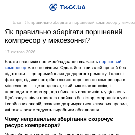
Блог
Як правильно зберігати поршневий компресор у міжсе
Як правильно зберігати поршневий
компресор у міжсезоння?
17 лютого 2026
Багато власників пневмообладнання вважають
поршневий
компресор
мало не вічним. Однак його тривалий простій без
підготовки — це прямий шлях до дорогого ремонту. Головні
фактори, від яких потрібен захист поршневого компресора в
міжсезоння, — це конденсат, який викликає корозію, і
перепади температур, що вбивають еластичність ущільнень.
Щоб запуск після простою пройшов без іскор, сторонніх шумів
і серйозних аварій, важливо дотримуватися ключових правил,
які також рекомендують виробники обладнання.
Чому неправильне зберігання скорочує
ресурс компресора?
Якщо зберігати компресор без дотримання встановлених