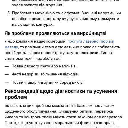
задля захисту від згоряння.
Проблеми з механікою та люфтами. Зношені напрямні чи
ослаблені ремені порталу змушують систему гальмувати
на складних контурах.
Як проблеми проявляються на виробництві
Якщо компанія надає комерційні
послуги лазерної порізки
металу
, то повільний темп автоматично подвоює собівартість
однієї деталі через перевитрату газу та електрики. Типові
симптоми технічних збоїв такі:
Поява рясного грату або напливів.
Часті недорізи, збільшення відходів.
Постійні аварійні зупинки серед циклу.
Рекомендації щодо діагностики та усунення
проблем
Більшість із цих проблем можна зняти базовим чек-листом
щоденного обслуговування. Очищення оптики, перевірка
чилера та контроль тиску мають стати законом для оператора.
Проте, якщо устаткування морально чи фізично застаріло,