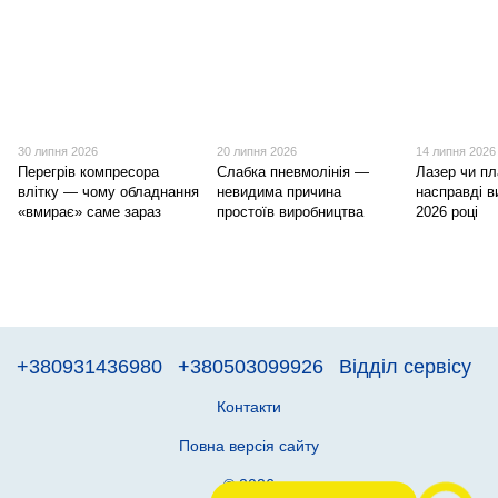
30 липня 2026
20 липня 2026
14 липня 2026
Перегрів компресора
Слабка пневмолінія —
Лазер чи п
влітку — чому обладнання
невидима причина
насправді в
«вмирає» саме зараз
простоїв виробництва
2026 році
+380931436980
+380503099926
Відділ сервісу
Контакти
Повна версія сайту
© 2026