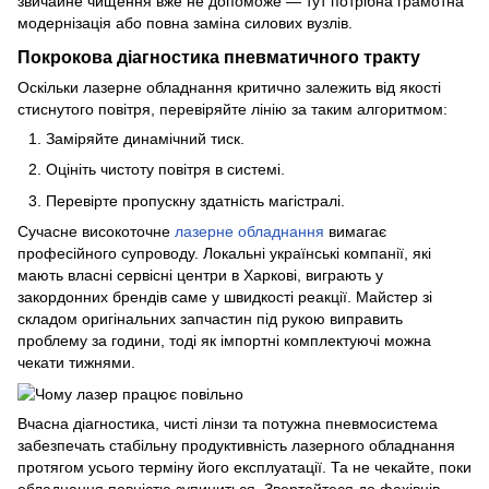
звичайне чищення вже не допоможе — тут потрібна грамотна
модернізація або повна заміна силових вузлів.
Покрокова діагностика пневматичного тракту
Оскільки лазерне обладнання критично залежить від якості
стиснутого повітря, перевіряйте лінію за таким алгоритмом:
Заміряйте динамічний тиск.
Оцініть чистоту повітря в системі.
Перевірте пропускну здатність магістралі.
Сучасне високоточне
лазерне обладнання
вимагає
професійного супроводу. Локальні українські компанії, які
мають власні сервісні центри в Харкові, виграють у
закордонних брендів саме у швидкості реакції. Майстер зі
складом оригінальних запчастин під рукою виправить
проблему за години, тоді як імпортні комплектуючі можна
чекати тижнями.
Вчасна діагностика, чисті лінзи та потужна пневмосистема
забезпечать стабільну продуктивність лазерного обладнання
протягом усього терміну його експлуатації. Та не чекайте, поки
обладнання повністю зупиниться. Звертайтеся до фахівців