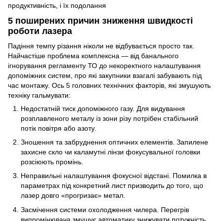
5 поширених причин зниження швидкості
роботи лазера
Падіння темпу різання ніколи не відбувається просто так.
Найчастіше проблема комплексна — від банального
ігнорування регламенту ТО до некоректного налаштування
допоміжних систем, про які закупники взагалі забувають під
час монтажу. Ось 5 головних технічних факторів, які змушують
техніку гальмувати:
Недостатній тиск допоміжного газу. Для видування
розплавленого металу із зони різу потрібен стабільний
потік повітря або азоту.
Зношення та забруднення оптичних елементів. Запилене
захисне скло чи каламутні лінзи фокусувальної головки
розсіюють промінь.
Неправильні налаштування фокусної відстані. Помилка в
параметрах під конкретний лист призводить до того, що
лазер довго «прогризає» метал.
Засмічення системи охолодження чилера. Перегрів
випромінювача змушує автоматику знижувати потужність