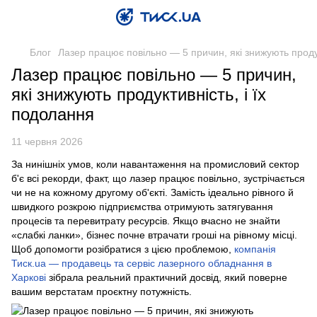
Блог
Лазер працює повільно — 5 причин, які знижують продук
Лазер працює повільно — 5 причин,
які знижують продуктивність, і їх
подолання
11 червня 2026
За нинішніх умов, коли навантаження на промисловий сектор
б'є всі рекорди, факт, що лазер працює повільно, зустрічається
чи не на кожному другому об'єкті. Замість ідеально рівного й
швидкого розкрою підприємства отримують затягування
процесів та перевитрату ресурсів. Якщо вчасно не знайти
«слабкі ланки», бізнес почне втрачати гроші на рівному місці.
Щоб допомогти розібратися з цією проблемою,
компанія
Тиск.ua — продавець та сервіс лазерного обладнання в
Харкові
зібрала реальний практичний досвід, який поверне
вашим верстатам проєктну потужність.