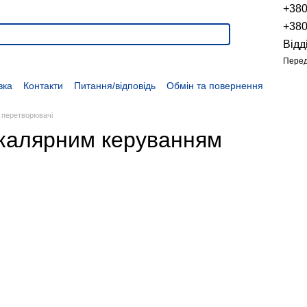
+38
+38
Відд
Перед
вка
Контакти
Питання/відповідь
Обмін та повернення
Новини
Про продукцію
Наші проекти
Наші партнери
Політика конфіденційності
Договір оферти
Розпродаж
і перетворювачі
 скалярним керуванням