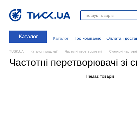
Перейти до основного контенту
Каталог
Каталог
Про компанію
Оплата і доста
Стати дилером
Відгуки про магазин
Вакансії
Додаткові матеріали
Блог
TUSK.UA
Каталог продукції
Частотні перетворювачі
Скалярні частотн
Частотні перетворювачі зі
Немає товарів