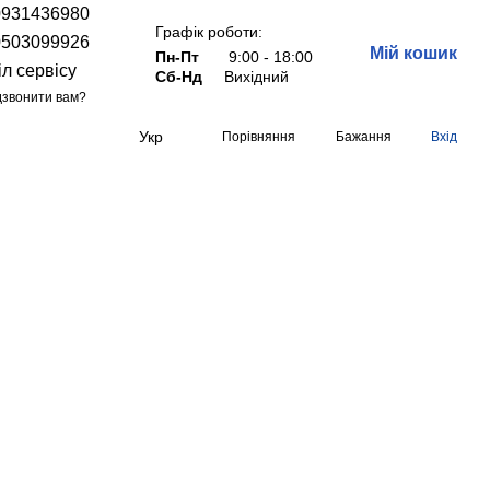
0931436980
Графік роботи:
0503099926
Мій кошик
Пн-Пт
9:00 - 18:00
іл сервісу
Сб-Нд
Вихідний
звонити вам?
Укр
Порівняння
Бажання
Вхід