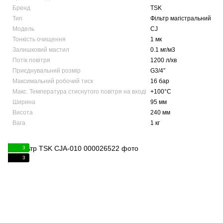
Бренд
TSK
Тип
Фільтр магістральний
Модель
CJ
Тонкість очищення
1 мк
Залишковий мастил
0.1 мг/м3
Потік повітря
1200 л/хв
Приєднувальний розмір
G3/4″
Максимальний робочий тиск
16 бар
Макс. Температура стиснутого повітря на вході
+100°C
Ширина
95 мм
Висота
240 мм
Вага
1 кг
3
3