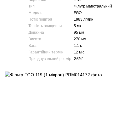
Тип
Фільтр магістральний
Модель
FGO
Потік повітря
1983 л/мин
Тонкість очищення
5 мк
Довжина
95 мм
Висота
270 мм
Вага
1.1 кг
Гарантійний термін
12 міс
Приєднувальний розмір
G3/4″