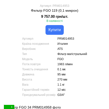
Артикул: PRM014953
Фильтр FGO 119 (0,1 микрон)
9 757.00 грн/шт.
В наявності
Купити
Артикул
PRM014953
Країна походження
Италия
Виробник
ATS
Тип
Фільтр магістральний
Модель
FGO
Потік повітря
1983 л/мин
Тонкість очищення
0.1 мк
Довжина
95 мм
Висота
270 мм
Вага
1.1 кг
Гарантійний термін
12 міс
Приєднувальний розмір
G3/4″
3