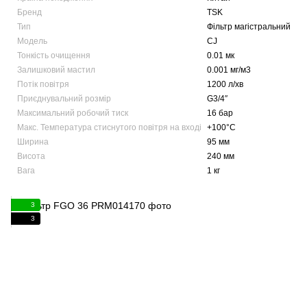
Бренд
TSK
Тип
Фільтр магістральний
Модель
CJ
Тонкість очищення
0.01 мк
Залишковий мастил
0.001 мг/м3
Потік повітря
1200 л/хв
Приєднувальний розмір
G3/4″
Максимальний робочий тиск
16 бар
Макс. Температура стиснутого повітря на вході
+100°C
Ширина
95 мм
Висота
240 мм
Вага
1 кг
3
3