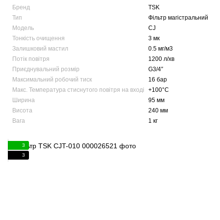
Бренд
TSK
Тип
Фільтр магістральний
Модель
CJ
Тонкість очищення
3 мк
Залишковий мастил
0.5 мг/м3
Потік повітря
1200 л/хв
Приєднувальний розмір
G3/4″
Максимальний робочий тиск
16 бар
Макс. Температура стиснутого повітря на вході
+100°C
Ширина
95 мм
Висота
240 мм
Вага
1 кг
3
3