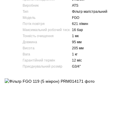
Виробник
ATS
Тип
Фільтр магістральний
Модель
FGO
Потік повітря
621 л/мин
Максимальний робочий тиск
16 бар
Тонкість очищення
1 мк
Довжина
95 мм
Висота
205 мм
Вага
1 кг
Гарантійний термін
12 міс
Приєднувальний розмір
G3/4″