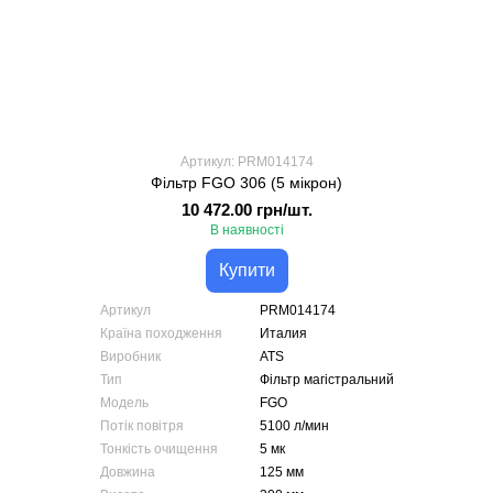
Артикул: PRM014174
Фільтр FGO 306 (5 мікрон)
10 472.00 грн/шт.
В наявності
Купити
Артикул
PRM014174
Країна походження
Италия
Виробник
ATS
Тип
Фільтр магістральний
Модель
FGO
Потік повітря
5100 л/мин
Тонкість очищення
5 мк
Довжина
125 мм