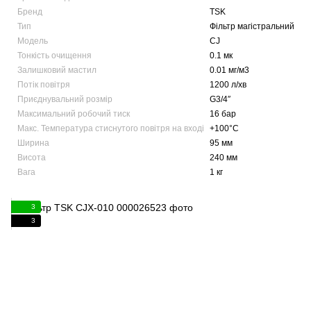
Бренд
TSK
Тип
Фільтр магістральний
Модель
CJ
Тонкість очищення
0.1 мк
Залишковий мастил
0.01 мг/м3
Потік повітря
1200 л/хв
Приєднувальний розмір
G3/4″
Максимальний робочий тиск
16 бар
Макс. Температура стиснутого повітря на вході
+100°C
Ширина
95 мм
Висота
240 мм
Вага
1 кг
3
3