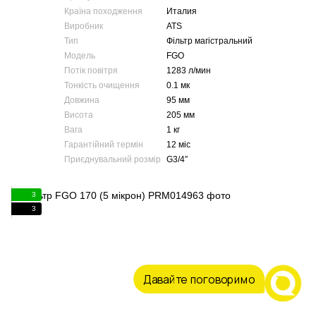
Країна походження
Италия
Виробник
ATS
Тип
Фільтр магістральний
Модель
FGO
Потік повітря
1283 л/мин
Тонкість очищення
0.1 мк
Довжина
95 мм
Висота
205 мм
Вага
1 кг
Гарантійний термін
12 міс
Приєднувальний розмір
G3/4″
3
3
Давайте поговоримо