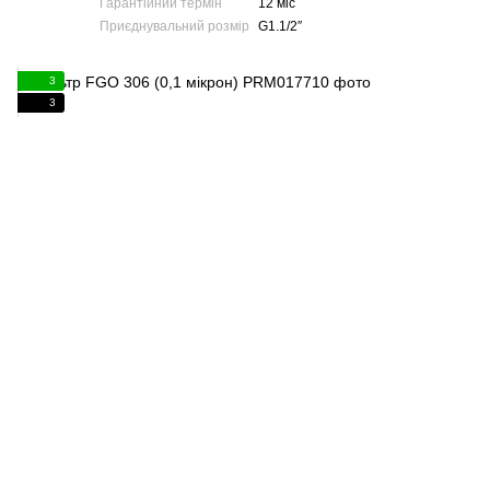
Гарантійний термін
12 міс
Приєднувальний розмір
G1.1/2″
3
3