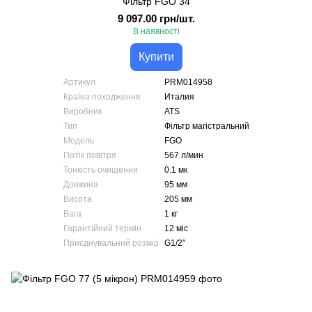
Фільтр FGO 34
9 097.00 грн/шт.
В наявності
Купити
Артикул
PRM014958
Країна походження
Италия
Виробник
ATS
Тип
Фільтр магістральний
Модель
FGO
Потік повітря
567 л/мин
Тонкість очищення
0.1 мк
Довжина
95 мм
Висота
205 мм
Вага
1 кг
Гарантійний термін
12 міс
Приєднувальний розмір
G1/2″