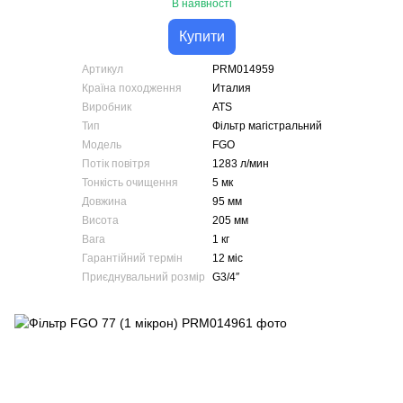
В наявності
Купити
Артикул
PRM014959
Країна походження
Италия
Виробник
ATS
Тип
Фільтр магістральний
Модель
FGO
Потік повітря
1283 л/мин
Тонкість очищення
5 мк
Довжина
95 мм
Висота
205 мм
Вага
1 кг
Гарантійний термін
12 міс
Приєднувальний розмір
G3/4″