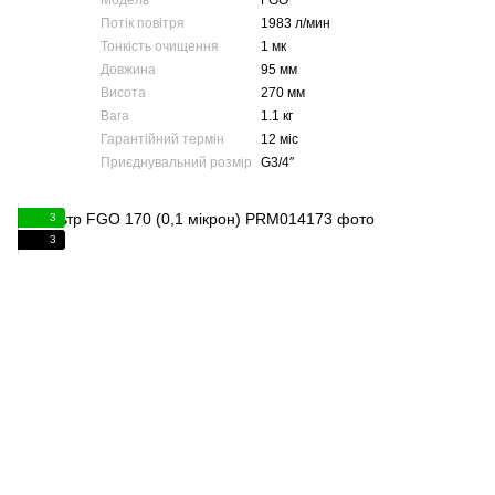
Модель
FGO
Потік повітря
1983 л/мин
Тонкість очищення
1 мк
Довжина
95 мм
Висота
270 мм
Вага
1.1 кг
Гарантійний термін
12 міс
Приєднувальний розмір
G3/4″
3
3