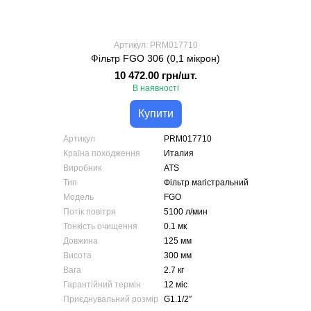
Артикул: PRM017710
Фільтр FGO 306 (0,1 мікрон)
10 472.00 грн/шт.
В наявності
Купити
Артикул
PRM017710
Країна походження
Италия
Виробник
ATS
Тип
Фільтр магістральний
Модель
FGO
Потік повітря
5100 л/мин
Тонкість очищення
0.1 мк
Довжина
125 мм
Висота
300 мм
Вага
2.7 кг
Гарантійний термін
12 міс
Приєднувальний розмір
G1.1/2″