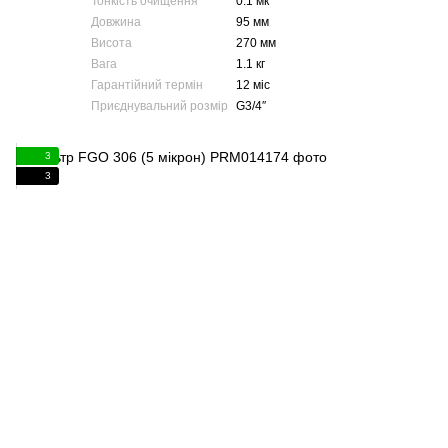
Тонкість очищення
0.1 мк
Довжина
95 мм
Висота
270 мм
Вага
1.1 кг
Гарантійний термін
12 міс
Приєднувальний розмір
G3/4″
3
3