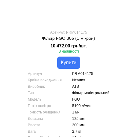
Артикул: PRM014175
Фільтр FGO 306 (1 мікрон)
10 472.00 грн/шт.
В наявності
Купити
Артикул
PRM014175
Країна походження
Италия
Виробник
ATS
Тип
Фільтр магістральний
Модель
FGO
Потік повітря
5100 л/мин
Тонкість очищення
1 мк
Довжина
125 мм
Висота
300 мм
Вага
2.7 кг