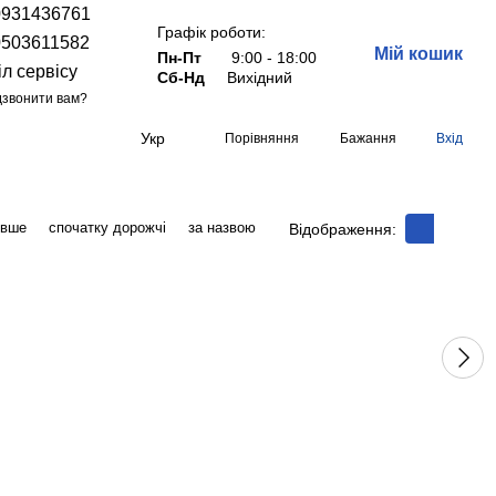
0931436761
Графік роботи:
0503611582
Мій кошик
Пн-Пт
9:00 - 18:00
іл сервісу
Сб-Нд
Вихідний
звонити вам?
Укр
Порівняння
Бажання
Вхід
евше
спочатку дорожчі
за назвою
Відображення: