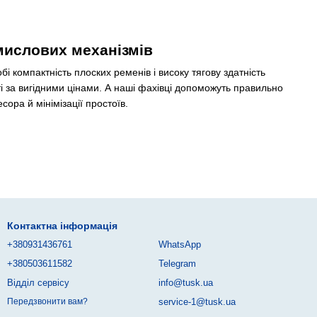
мислових механізмів
і компактність плоских ременів і високу тягову здатність
ті за вигідними цінами. А наші фахівці допоможуть правильно
ора й мінімізації простоїв.
шківа. На відміну від звичайних клинових аналогів з окремим
авляючими ребрами. Таким чином навантаження розподіляється
ий шків забезпечує стабільну передачу потужності на
Контактна інформація
ть при мінімальних діаметрах шківів.
+380931436761
WhatsApp
+380503611582
Telegram
ви для компресорів відрізняються:
Відділ сервісу
info@tusk.ua
гатоклиновому варіанті.
service-1@tusk.ua
Передзвонити вам?
мені зіскакують.