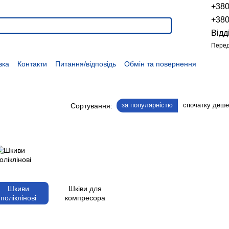
+38
+38
Відд
Перед
вка
Контакти
Питання/відповідь
Обмін та повернення
Новини
Про продукцію
Наші проекти
Наші партнери
Політика конфіденційності
Договір оферти
Розпродаж
за популярністю
спочатку деш
Сортування:
Шкиви
Шківи для
поліклінові
компресора