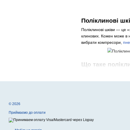
Поліклинові шк
Поліклинові шківи — це «
клинових. Кожен може в н
вибрати компресори,
пне
Що таке полікли
По цій деталі нарізані V-
струмком під кожен ремі
по ширині робочої зони д
промислові компресори, в
Переваги поліклинов
© 2026
Промислові підприємства 
Приймаємо до оплати
Компактністю. Переда
Високою швидкістю. С