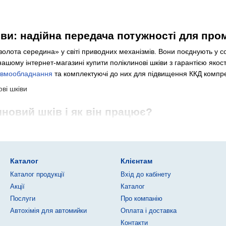
іви: надійна передача потужності для про
золота середина» у світі приводних механізмів. Вони поєднують у соб
ашому інтернет-магазині купити поліклинові шківи з гарантією якос
вмообладнання
та комплектуючі до них для підвищення ККД компрес
новий шків і як він працює?
подібні поглиблення. Ці канавки йдуть паралельно по всій поверхні 
нь, у поліклинових механізмах іде один розширений ремінь з напр
еталі. Вона доволі велика. А ремінь досить тонкий. Тому поліклинов
Каталог
Клієнтам
ерстати та інші агрегати. При цьому застосовується висока потужніс
Каталог продукції
Вхід до кабінету
их шківів
Акції
Каталог
переходять на цей стандарт з кількох причин. Адже поліклинові шкі
Послуги
Про компанію
ється висока потужність більш вузьким шківом, ніж у класичному ба
Автохімія для автомийки
Оплата і доставка
Контакти
истеми стабільно працюють на швидкостях до 60 м/с, де звичайні ре