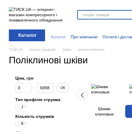
Перейти до основного контенту
Каталог
Каталог
Про компанію
Оплата і доста
Стати дилером
Відгуки про магазин
Вакансії
Додаткові матеріали
Блог
TUSK.UA
Каталог продукції
Шківи
Шкиви поліклінові
Поліклинові шківи
Ціна, грн
Від Ціна, грн
До Ціна, грн
ОК
Тип профілю струмка
J
1
Шкиви
клиновые
Кількість струмків
8
1