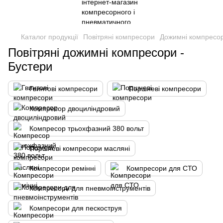
Каталог продукції
Повітряні компресори
Дожимні компресор
Повітряні дожимні компресори -
Бустери
Гвинтові компресори
Поршневі компреcори
Компресор двоциліндровий
Компресор трьохфазний 380 вольт
Поршневі компресори масляні
Компресори ремінні
Компресори для СТО
Компресори для пневмоінструментів
Компресори для пескоструя