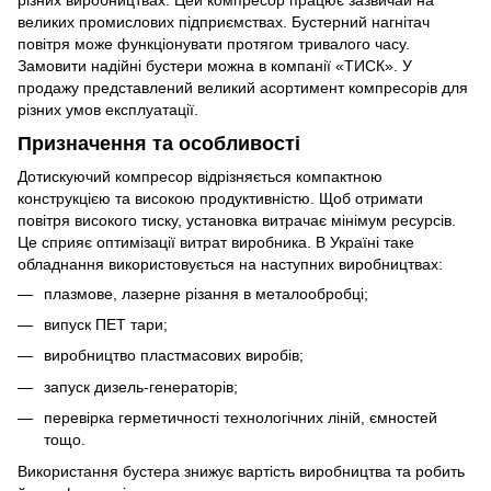
різних виробництвах. Цей компресор працює зазвичай на
великих промислових підприємствах. Бустерний нагнітач
повітря може функціонувати протягом тривалого часу.
Замовити надійні бустери можна в компанії «ТИСК». У
продажу представлений великий асортимент компресорів для
різних умов експлуатації.
Призначення та особливості
Дотискуючий компресор відрізняється компактною
конструкцією та високою продуктивністю. Щоб отримати
повітря високого тиску, установка витрачає мінімум ресурсів.
Це сприяє оптимізації витрат виробника. В Україні таке
обладнання використовується на наступних виробництвах:
плазмове, лазерне різання в металообробці;
випуск ПЕТ тари;
виробництво пластмасових виробів;
запуск дизель-генераторів;
перевірка герметичності технологічних ліній, ємностей
тощо.
Використання бустера знижує вартість виробництва та робить