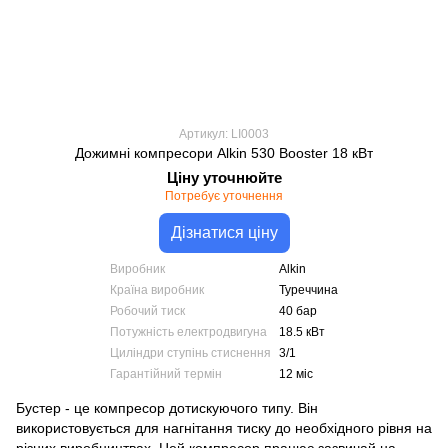
Артикул: LI0003
Дожимні компресори Alkin 530 Booster 18 кВт
Ціну уточнюйте
Потребує уточнення
Дізнатися ціну
Виробник
Alkin
Країна виробник
Туреччина
Робочий тиск
40 бар
Потужність електродвигуна
18.5 кВт
Циліндри ступінь стиснення
3/1
Гарантійний термін
12 міс
Бустер - це компресор дотискуючого типу. Він
використовується для нагнітання тиску до необхідного рівня на