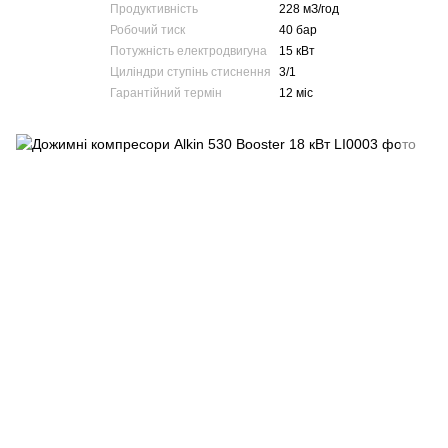
Продуктивність
228 мЗ/год
Робочий тиск
40 бар
Потужність електродвигуна
15 кВт
Циліндри ступінь стиснення
3/1
Гарантійний термін
12 міс