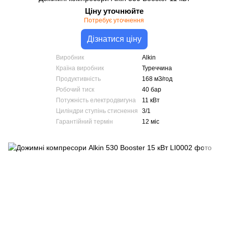
Ціну уточнюйте
Потребує уточнення
Дізнатися ціну
Виробник
Alkin
Країна виробник
Туреччина
Продуктивність
168 мЗ/год
Робочий тиск
40 бар
Потужність електродвигуна
11 кВт
Циліндри ступінь стиснення
3/1
Гарантійний термін
12 міс