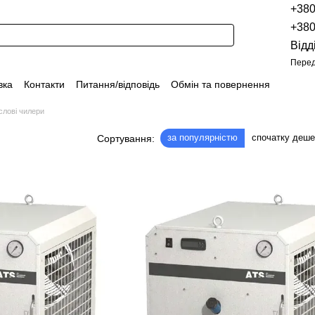
+38
+38
Відд
Перед
вка
Контакти
Питання/відповідь
Обмін та повернення
Новини
Про продукцію
Наші проекти
Наші партнери
лові чилери
Політика конфіденційності
Договір оферти
Розпродаж
за популярністю
спочатку деш
Сортування: