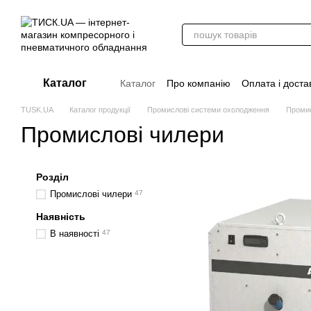
Перейти до основного контенту
Каталог
Каталог
Про компанію
Оплата і доста
Стати дилером
Відгуки про магазин
TUSK.UA
Каталог продукції
Промислові системи охолодження
Промис
Вакансії
Додаткові матеріали
Блог
Промислові чилери
Розділ
Промислові чилери
47
Наявність
В наявності
47