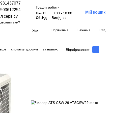
0931437077
Графік роботи:
0503612254
Мій кошик
Пн-Пт
9:00 - 18:00
іл сервісу
Сб-Нд
Вихідний
звонити вам?
Укр
Порівняння
Бажання
Вхід
евше
спочатку дорожчі
за назвою
Відображення: