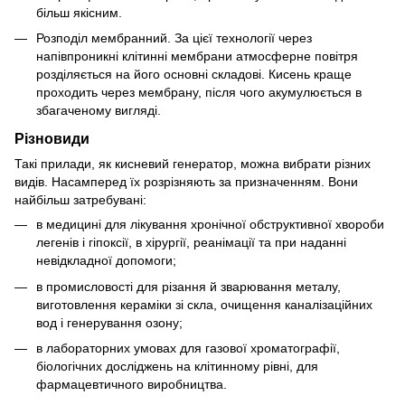
більш якісним.
Розподіл мембранний. За цієї технології через
напівпроникні клітинні мембрани атмосферне повітря
розділяється на його основні складові. Кисень краще
проходить через мембрану, після чого акумулюється в
збагаченому вигляді.
Різновиди
Такі прилади, як кисневий генератор, можна вибрати різних
видів. Насамперед їх розрізняють за призначенням. Вони
найбільш затребувані:
в медицині для лікування хронічної обструктивної хвороби
легенів і гіпоксії, в хірургії, реанімації та при наданні
невідкладної допомоги;
в промисловості для різання й зварювання металу,
виготовлення кераміки зі скла, очищення каналізаційних
вод і генерування озону;
в лабораторних умовах для газової хроматографії,
біологічних досліджень на клітинному рівні, для
фармацевтичного виробництва.