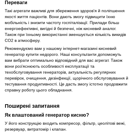
Переваги
Такі агрегати важливі для збереження здоров'я й поліпшення
якості життя пацієнтів. Вони дають змогу підвищити їхню
мобільність і знизити частоту госпіталізації. Прилади більш
енергоефективні, вигідні й безпечні, ніж кисневий аналог.
Також при їхньому використанні зменшується кількість викидів
CO2 в атмосферу.
Рекомендуємо вам у нашому інтернет-магазині кисневий
генератор купити недорого. Наші консультанти допоможуть
вам вибрати оптимально відповідний для вас агрегат. Також
вони роз'яснюють особливості експлуатації та
техобслуговування генераторів, актуальність регулярних
перевірок, очищення, дезінфекції, щорічного обслуговування й
тестування продуктивності. Це дасть змогу істотно продовжити
справну роботу цього обладнання.
Поширені запитання
Як влаштований генератор кисню?
У його конструкцію входить компресор, фільтр, цеолітові вежі,
резервуар, витратомір і клапан.