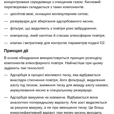
концентроване середовище з очищеним газом. Кисневий
перетворювач складається з таких компонентів:
цеолітові вежі, оснащені молекулярним ситом;
резервуари для зберігання адсорбованого кисню;
фільтри, що видаляють з повітря різні забруднення;
компресор
, який нагнітає й стискає атмосферне повітря;
клапан і витратомір для контролю параметрів подачі О2.
Принцип дії
В основі обладнання використовується принцип розподілу
компонентів атмосферного повітря. Найчастіше при цьому
задіюють такі технології:
Адсорбція в процесі мінливого тиску, яка відбувається
внаслідок стиснення повітря, його фільтрації, видалення
азоту під тиском, зниження тиску для викиду азоту назовні,
акумулювання кисню в спеціальному резервуарі.
Адсорбція вакуумна чи ковзаюча. Відбувається вона
аналогічно попередньому варіанту. Але азот видаляється
за рахунок вакууму, а не при зменшенні тиску. Це більш
енергоефективний варіант, при якому кисень виходить