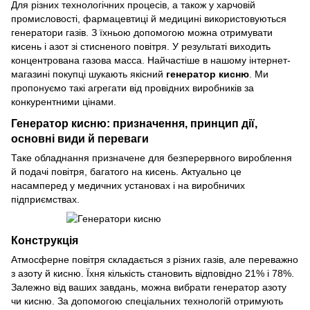
Для різних технологічних процесів, а також у харчовій
промисловості, фармацевтиці й медицині використовуються
генератори газів
. З їхньою допомогою можна отримувати
кисень і азот зі стисненого повітря. У результаті виходить
концентрована газова масса. Найчастіше в нашому інтернет-
магазині покупці шукають якісний
генератор кисню
. Ми
пропонуємо такі агрегати від провідних виробників за
конкурентними цінами.
Генератор кисню: призначення, принцип дії,
основні види й переваги
Таке обладнання призначене для безперервного вироблення
й подачі повітря, багатого на кисень. Актуально це
насамперед у медичних установах і на виробничих
підприємствах.
Конструкція
Атмосферне повітря складається з різних газів, але переважно
з азоту й кисню. Їхня кількість становить відповідно 21% і 78%.
Залежно від ваших завдань, можна вибрати
генератор азоту
чи кисню. За допомогою спеціальних технологій отримують