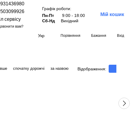
0931436980
Графік роботи:
0503099926
Мій кошик
Пн-Пт
9:00 - 18:00
іл сервісу
Сб-Нд
Вихідний
звонити вам?
Укр
Порівняння
Бажання
Вхід
евше
спочатку дорожчі
за назвою
Відображення: