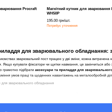
зварювання Procraft
Магнітний кутник для зварювання P
WH50P
195.00 грн/шт.
Потребує уточнення
риладдя для зварювального обладнання: з
риємствах зварювальний пост працює у дві зміни, кожна витрачена 
. Якщо купувати фіксатори чи щитки навмання, це закінчиться або 
о грамотно підібрати
аксесуари та приладдя для зварювальног
зуміння умов праці та щоденних навантажень на металообробній діл
есуари для зварювального обладнання
й інвертор для зварювання потрібно використовувати з належним за