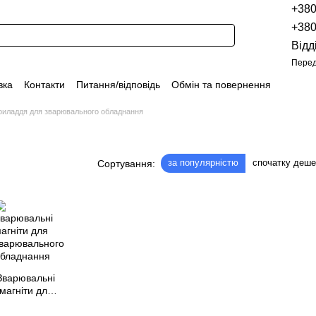
+38
+38
Відд
Перед
вка
Контакти
Питання/відповідь
Обмін та повернення
Новини
Про продукцію
Наші проекти
Наші партнери
риладдя для зварювального обладнання
Політика конфіденційності
Договір оферти
Розпродаж
за популярністю
спочатку деш
Сортування:
Зварювальні
магніти для
варювального