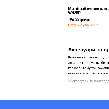
Магнітний кутник для 
WH25P
150.00 грн/шт.
Потребує уточнення
Аксесуари та п
Коли на харківських підп
деталей генерують збитки
каркаса. Тому так важлив
починається з чіткого ро
Як вибрати акс
Промисловий чи побутови
практичні аспекти: