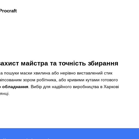
rocraft
ахист майстра та точність збирання
на пошуки маски хвилина або нерівно виставлений стик
зіпсованим зором робітника, або кривими кутами готового
о обладнання
. Вибір для надійного виробництва в Харкові
янці.
хистом. Наші фахівці насамперед орієнтують на такі