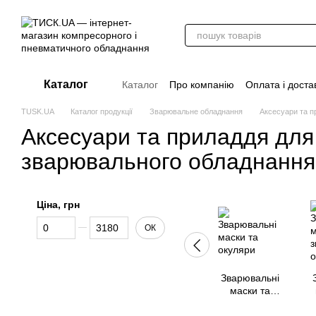
Перейти до основного контенту
Каталог
Каталог
Про компанію
Оплата і доста
Стати дилером
Відгуки про магазин
TUSK.UA
Каталог продукції
Зварювальне обладнання
Аксесуари та п
Вакансії
Додаткові матеріали
Блог
Аксесуари та приладдя для
зварювального обладнання
Ціна, грн
Від Ціна, грн
До Ціна, грн
ОК
Зварювальні
маски та
окуляри
з