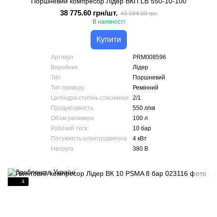
Поршневий компресор Лідер ВКП LB 550-10-100
38 775.60 грн/шт.
43 084.00 грн
В наявності
Купити
Артикул
PRM008596
Виробник
Лідер
Тип
Поршневий
Тип приводу
Ремінний
Циліндри ступінь стиснення
2/1
Продуктивність
550 л/хв
Об'єм ресивера
100 л
Робочий тиск
10 бар
Потужність електродвигуна
4 кВт
Напруга
380 В
4