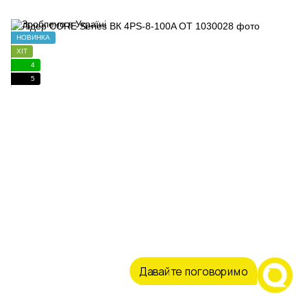
НОВИНКА
ХІТ
4
5
Давайте поговоримо