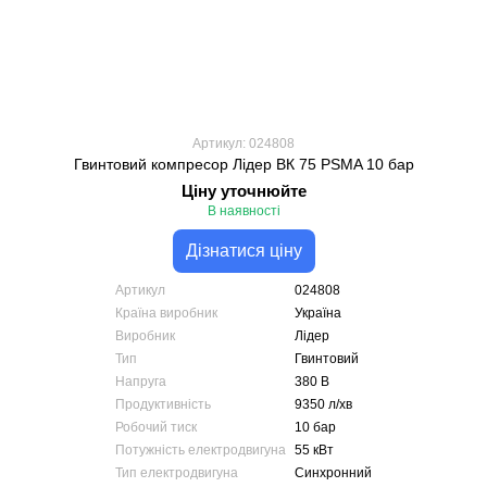
Артикул: 024808
Гвинтовий компресор Лідер ВК 75 PSMA 10 бар
Ціну уточнюйте
В наявності
Дізнатися ціну
Артикул
024808
Країна виробник
Україна
Виробник
Лідер
Тип
Гвинтовий
Напруга
380 В
Продуктивність
9350 л/хв
Робочий тиск
10 бар
Потужність електродвигуна
55 кВт
Тип електродвигуна
Синхронний