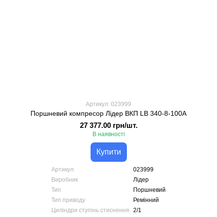
Артикул: 023999
Поршневий компресор Лідер ВКП LB 340-8-100А
27 377.00 грн/шт.
В наявності
Купити
Артикул
023999
Виробник
Лідер
Тип
Поршневий
Тип приводу
Ремінний
Циліндри ступінь стиснення
2/1