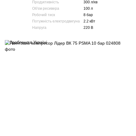
Продуктивність
300 л/хв
Об'єм ресивера
100 л
Робочий тиск
8 бар
Потужність електродвигуна
2.2 кВт
Напруга
220 В