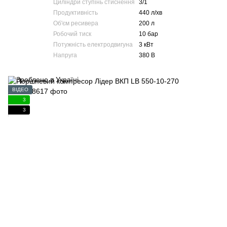
Циліндри ступінь стиснення
3/1
Продуктивність
440 л/хв
Об'єм ресивера
200 л
Робочий тиск
10 бар
Потужність електродвигуна
3 кВт
Напруга
380 В
ВІДЕО
3
3