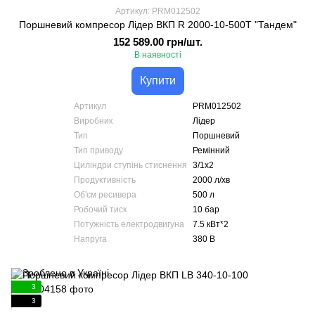
Артикул: PRM012502
Поршневий компресор Лідер ВКП R 2000-10-500T "Тандем"
152 589.00 грн/шт.
В наявності
Купити
Артикул
PRM012502
Виробник
Лідер
Тип
Поршневий
Тип приводу
Ремінний
Циліндри ступінь стиснення
3/1х2
Продуктивність
2000 л/хв
Об'єм ресивера
500 л
Робочий тиск
10 бар
Потужність електродвигуна
7.5 кВт*2
Напруга
380 В
3
3