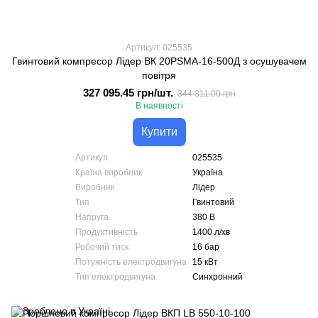
Артикул: 025535
Гвинтовий компресор Лідер ВК 20PSMA-16-500Д з осушувачем
повітря
327 095.45 грн/шт.
344 311.00 грн
В наявності
Купити
Артикул
025535
Країна виробник
Україна
Виробник
Лідер
Тип
Гвинтовий
Напруга
380 В
Продуктивність
1400 л/хв
Робочий тиск
16 бар
Потужність електродвигуна
15 кВт
Тип електродвигуна
Синхронний