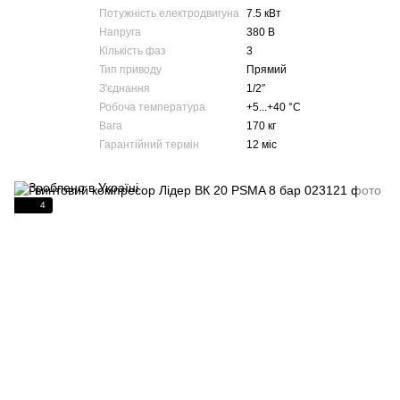
Потужність електродвигуна
7.5 кВт
Напруга
380 В
Кількість фаз
3
Тип приводу
Прямий
З'єднання
1/2″
Робоча температура
+5...+40 °С
Вага
170 кг
Гарантійний термін
12 міс
4