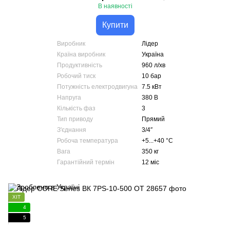
В наявності
Купити
Виробник
Лідер
Країна виробник
Україна
Продуктивність
960 л/хв
Робочий тиск
10 бар
Потужність електродвигуна
7.5 кВт
Напруга
380 В
Кількість фаз
3
Тип приводу
Прямий
З'єднання
3/4″
Робоча температура
+5...+40 °С
Вага
350 кг
Гарантійний термін
12 міс
ХІТ
4
5