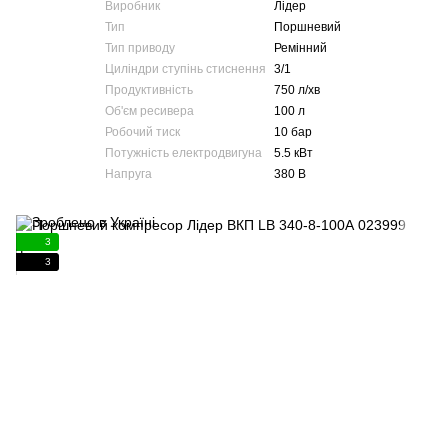
Виробник
Лідер
Тип
Поршневий
Тип приводу
Ремінний
Циліндри ступінь стиснення
3/1
Продуктивність
750 л/хв
Об'єм ресивера
100 л
Робочий тиск
10 бар
Потужність електродвигуна
5.5 кВт
Напруга
380 В
3
3