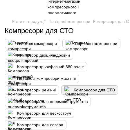
Каталог продукції
Повітряні компресори
Компресори для С
Компресори для СТО
Гвинтові компресори
Поршневі компреcори
Компресор двоциліндровий
Компресор трьохфазний 380 вольт
Поршневі компресори масляні
Компресори ремінні
Компресори для СТО
Компресори для пневмоінструментів
Компресори для пескоструя
Компресори для лазера