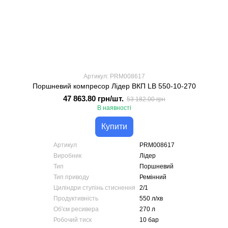
Артикул: PRM008617
Поршневий компресор Лідер ВКП LB 550-10-270
47 863.80 грн/шт.
53 182.00 грн
В наявності
Купити
Артикул
PRM008617
Виробник
Лідер
Тип
Поршневий
Тип приводу
Ремінний
Циліндри ступінь стиснення
2/1
Продуктивність
550 л/хв
Об'єм ресивера
270 л
Робочий тиск
10 бар