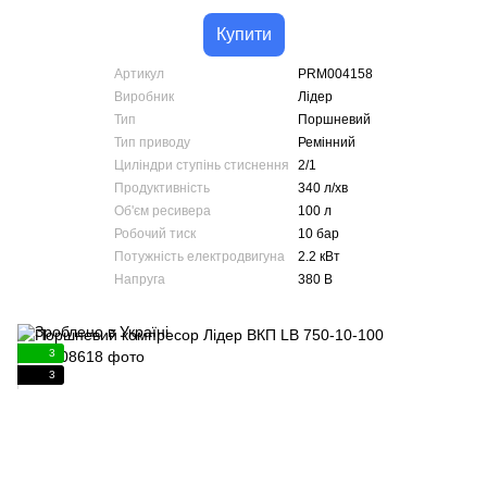
Купити
Артикул
PRM004158
Виробник
Лідер
Тип
Поршневий
Тип приводу
Ремінний
Циліндри ступінь стиснення
2/1
Продуктивність
340 л/хв
Об'єм ресивера
100 л
Робочий тиск
10 бар
Потужність електродвигуна
2.2 кВт
Напруга
380 В
3
3