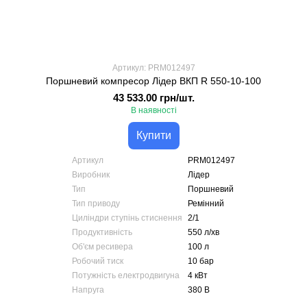
Артикул: PRM012497
Поршневий компресор Лідер ВКП R 550-10-100
43 533.00 грн/шт.
В наявності
Купити
Артикул
PRM012497
Виробник
Лідер
Тип
Поршневий
Тип приводу
Ремінний
Циліндри ступінь стиснення
2/1
Продуктивність
550 л/хв
Об'єм ресивера
100 л
Робочий тиск
10 бар
Потужність електродвигуна
4 кВт
Напруга
380 В