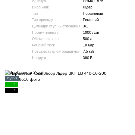
Артикул
PRM011576
Виробник
Лідер
Тип
Поршневий
Тип приводу
Ремінний
Циліндри ступінь стиснення
3/1
Продуктивність
1000 л/хв
Об'єм ресивера
500 л
Робочий тиск
10 бар
Потужність електродвигуна
7.5 кВт
Напруга
380 В
ВІДЕО
3
3