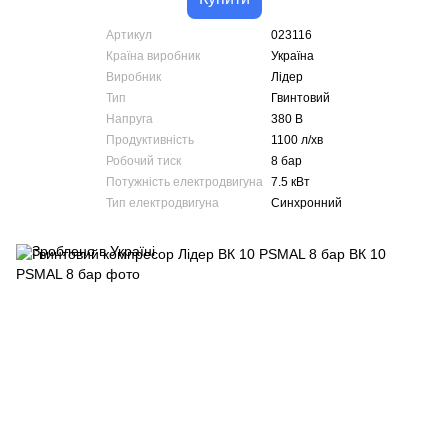
Артикул
023116
Країна виробник
Україна
Виробник
Лідер
Тип
Гвинтовий
Напруга
380 В
Продуктивність
1100 л/хв
Робочий тиск
8 бар
Потужність електродвигуна
7.5 кВт
Тип електродвигуна
Синхронний