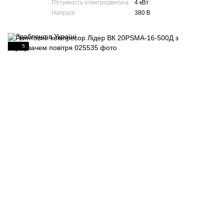
Потужність електродвигуна
4 кВт
Напруга
380 В
5