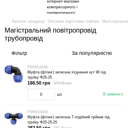
Каталог продукції
Система підготовки повітря
Магістральний
Магістральний повітропровід
трубопровід
Фільтр
За популярністю
PRM014548
Муфта (фітинг) затискна з'єднання кут 90 під
трубку Ф25-25
186.50 грн
373.00 грн
шт.
В наявності
PRM014549
Муфта (фітинг) затискна Т-подібний трійник під
трубку Ф25-25-25
282.50 грн
565.00 грн