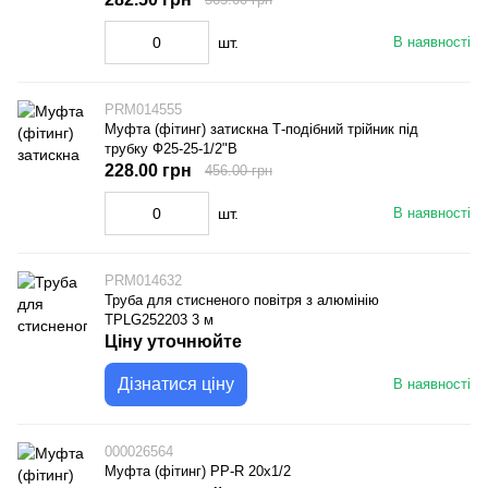
шт.
В наявності
PRM014555
Муфта (фітинг) затискна Т-подібний трійник під
трубку Ф25-25-1/2"В
228.00 грн
456.00 грн
шт.
В наявності
PRM014632
Труба для стисненого повітря з алюмінію
TPLG252203 3 м
Ціну уточнюйте
Дізнатися ціну
В наявності
000026564
Муфта (фітинг) PP-R 20х1/2