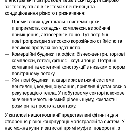
Магістральні повітроводи та затискні муфти широко
застосовуються в системах вентиляції та
кондиціювання різного призначення:
Промислові/індустріальні системи: цехи
підприємств, складські комплекси, виробничі
приміщення, автосервіси тощо. Тут потрібні
повітропроводи з високою корозійною стійкістю
та
великою пропускною здатністю.
Комерційні будинки та офіси: бізнес-центри, торгові
комплекси, готелі, фітнес
-
клуби тощо. Потрібні
компактні та естетичні конструкції з низьким опором
повітряному потоку.
Житлові будинки та квартири: витяжні системи
вентиляції, кондиціонування, припливні установки з
рекуперацією тепла. У побутовому секторі ключове
значення мають
низький
рівень шуму, компактні
розміри
та
простота монтажу.
У каталозі нашої компанії представлені фітинги для
створення різної конфігурації магістралей та систем. У
нас можна купити затискні прямі муфти, поворотні, з