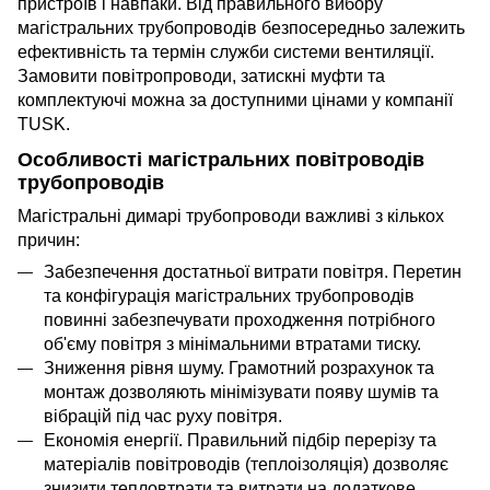
пристроїв і навпаки. Від правильного вибору
магістральних трубопроводів безпосередньо залежить
ефективність та термін служби системи вентиляції.
Замовити повітропроводи, затискні муфти та
комплектуючі можна за доступними цінами у компанії
TUSK.
Особливості магістральних повітроводів
трубопроводів
Магістральні димарі трубопроводи важливі з кількох
причин:
Забезпечення достатньої витрати повітря. Перетин
та конфігурація магістральних трубопроводів
повинні забезпечувати проходження потрібного
об'єму повітря з мінімальними втратами тиску.
Зниження рівня шуму. Грамотний розрахунок та
монтаж дозволяють мінімізувати появу шумів та
вібрацій під час руху повітря.
Економія енергії. Правильний підбір перерізу та
матеріалів повітроводів (теплоізоляція) дозволяє
знизити тепловтрати та витрати на додаткове