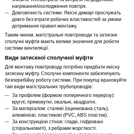
нагрівання/охолодження повітря.
Довговічність системи. Якісні димарі прослужать
довго без втрати робочих властивостей за умови
дотримання правил монтажу.
Таким чином, магістральні повітроводи та затискні
сполучні муфти мають велике значення для роботи
системи вентиляції.
Види затискної сполучної муфти
Для монтажу повітроводу потрібно придбати якісну
затискну муфту. Сполучні компоненти забезпечують
безперебійну роботу системи. При покупці враховуйте
такі види магістральних трубопроводів:
За профілем (формою поперечного перерізу):
круглі, прямокутні, овальні, квадратні.
За матеріалом: сталеві (оцинкована сталь),
алюмінієві, пластикові (PVC, ABS пластик).
За конструкцією стінок: гладкі, гофровані
(спіральновиті), з ребрами жорсткості.