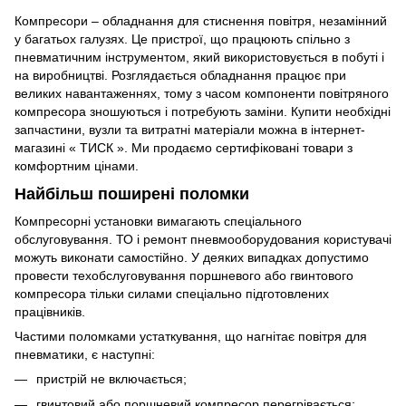
Компресори – обладнання для стиснення повітря, незамінний
у багатьох галузях. Це пристрої, що працюють спільно з
пневматичним інструментом, який використовується в побуті і
на виробництві. Розглядається обладнання працює при
великих навантаженнях, тому з часом компоненти повітряного
компресора зношуються і потребують заміни. Купити необхідні
запчастини, вузли та витратні матеріали можна в інтернет-
магазині « ТИСК ». Ми продаємо сертифіковані товари з
комфортним цінами.
Найбільш поширені поломки
Компресорні установки вимагають спеціального
обслуговування. ТО і ремонт пневмооборудования користувачі
можуть виконати самостійно. У деяких випадках допустимо
провести техобслуговування поршневого або гвинтового
компресора тільки силами спеціально підготовлених
працівників.
Частими поломками устаткування, що нагнітає повітря для
пневматики, є наступні:
пристрій не включається;
гвинтовий або поршневий компресор перегрівається;