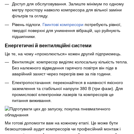
Доступ для обслуговування. Залиште мінімум по одному
метру простору навколо компресора для вільної заміни
фільтрів та огляду.
Рівень підлоги.
Гвинтові компресори
потребують рівної,
твердої поверхні для уникнення вібрацій, що руйнують
підшипники.
Енергетичні й вентиляційні системи
Це те, на чому «проколюється» кожен другий підприємець.
Вентиляція: компресор виділяє колосальну кількість тепла.
Без належного відведення гарячого повітря він піде в
аварійний захист через перегрів вже за пів години.
Електропостачання: переконайтеся в наявності якісного
заземлення та стабільної напруги 380 В (три фази). Для
промислової електроніки лазерів та компресорів це
питання виживання.
Ми готові допомогти вам на кожному етапі. Це може бути
безкоштовний аудит компресорів чи професійний монтаж і