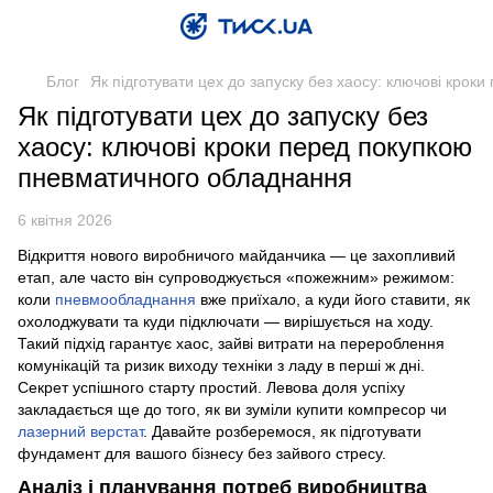
Блог
Як підготувати цех до запуску без хаосу: ключові кро
Як підготувати цех до запуску без
хаосу: ключові кроки перед покупкою
пневматичного обладнання
6 квітня 2026
Відкриття нового виробничого майданчика — це захопливий
етап, але часто він супроводжується «пожежним» режимом:
коли
пневмообладнання
вже приїхало, а куди його ставити, як
охолоджувати та куди підключати — вирішується на ходу.
Такий підхід гарантує хаос, зайві витрати на перероблення
комунікацій та ризик виходу техніки з ладу в перші ж дні.
Секрет успішного старту простий. Левова доля успіху
закладається ще до того, як ви зуміли купити компресор чи
лазерний верстат
. Давайте розберемося, як підготувати
фундамент для вашого бізнесу без зайвого стресу.
Аналіз і планування потреб виробництва