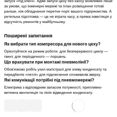
запуск «під ключ». Адже запуск цеху без хаосу можливий лише
за умови, що інженерні мережі та план розміщення готові
раніше, ніж обладнання перетне поріг вашого підприємства. А
ретельна підготовка — це не втрата часу, а пряма інвестиція у
відсутність ремонтів у майбутньому.
Поширені запитання
Як вибрати тип компресора для нового цеху?
Орієнтуйтеся на режим роботи: для безперервного циклу —
гвинт, для періодичного — поршень.
Що врахувати при монтажі пневмолінії?
Обов’язково робіть ухил магістралі для зливу конденсату та
передбачте «петлі» для підключення споживачів зверху.
Які комунікації потрібні під пневмомережі?
Електрика з відповідним запасом потужності, припливно-
витяжна вентиляція та лінія відведення конденсату.