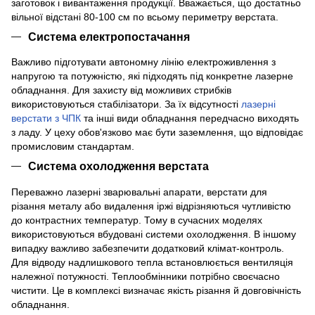
заготовок і вивантаження продукції. Вважається, що достатньо
вільної відстані 80-100 см по всьому периметру верстата.
Система електропостачання
Важливо підготувати автономну лінію електроживлення з
напругою та потужністю, які підходять під конкретне лазерне
обладнання. Для захисту від можливих стрибків
використовуються стабілізатори. За їх відсутності
лазерні
верстати з ЧПК
та інші види обладнання передчасно виходять
з ладу. У цеху обов'язково має бути заземлення, що відповідає
промисловим стандартам.
Система охолодження верстата
Переважно лазерні зварювальні апарати, верстати для
різання металу або видалення іржі відрізняються чутливістю
до контрастних температур. Тому в сучасних моделях
використовуються вбудовані системи охолодження. В іншому
випадку важливо забезпечити додатковий клімат-контроль.
Для відводу надлишкового тепла встановлюється вентиляція
належної потужності. Теплообмінники потрібно своєчасно
чистити. Це в комплексі визначає якість різання й довговічність
обладнання.