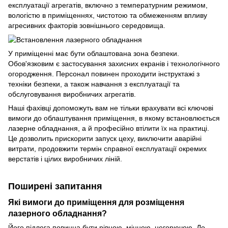
експлуатації агрегатів, включно з температурним режимом,
вологістю в приміщеннях, чистотою та обмеженням впливу
агресивних факторів зовнішнього середовища.
У приміщенні має бути облаштована зона безпеки.
Обов'язковим є застосування захисних екранів і технологічного
огородження. Персонал повинен проходити інструктажі з
техніки безпеки, а також навчання з експлуатації та
обслуговування виробничих агрегатів.
Наші фахівці допоможуть вам не тільки врахувати всі ключові
вимоги до облаштування приміщення, в якому встановлюється
лазерне обладнання, а й професійно втілити їх на практиці.
Це дозволить прискорити запуск цеху, виключити аварійні
витрати, продовжити термін справної експлуатації окремих
верстатів і цілих виробничих ліній.
Поширені запитання
Які вимоги до приміщення для розміщення
лазерного обладнання?
Його підлога повинна бути рівною, міцною, негорючою. До