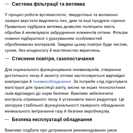
Система фільтрації та витяжка
У процесі роботи вуглекислотні, твердотільні та волоконні
лазерні верстати виділяють пил, дим та інші продукти горіння.
Правильно підібрана витяжка дозволяє поліпшити якість
обробки й мінімізувати забруднення елементів оптики. Фільтри
повинні підбиратися з урахуванням особливостей
оброблюваних матеріалів. Завдяки цьому повітря буде чистим,
сухим, без конденсату й маслянистих вкраплень.
Стиснене повітря, газопостачання
Для нормального функціонування пневмовузлів, створення
достатнього тиску й захисту оптики застосовуються відповідні
компресори й
пневмообладнання
. За потреби слід підготувати
магістралі для трансляції азоту, кисню чи інших технологічних
газів відповідно до норм безпеки. Важливо забезпечити
контроль отриманого тиску й установити якісні редуктори. Це
запорука стабільної функціональності лазерного обладнання,
мінімального витрачання газу й безпеки виробництва.
Безпека експлуатації обладнання
Важливо подбати про дотримання рекомендованих умов