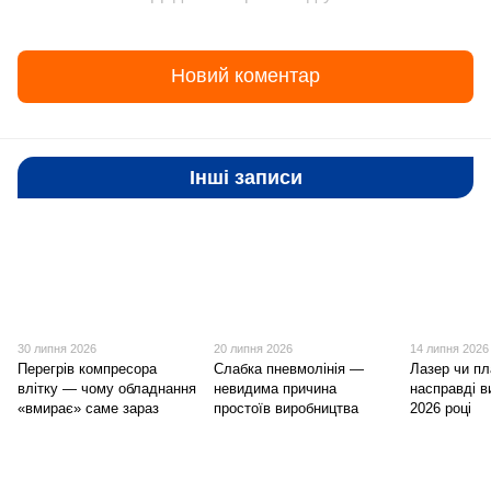
Новий коментар
Інші записи
30 липня 2026
20 липня 2026
14 липня 2026
Перегрів компресора
Слабка пневмолінія —
Лазер чи п
влітку — чому обладнання
невидима причина
насправді в
«вмирає» саме зараз
простоїв виробництва
2026 році