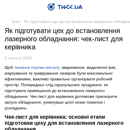
Блог
Як підготувати цех до встановлення лазерного обладна
Як підготувати цех до встановлення
лазерного обладнання: чек-лист для
керівника
5 лютого 2026
Щоб
лазерна порізка металу
, зварювання, видалення іржі,
маркування та гравірування лазером були максимально
ефективними, важливо правильно організувати робочий
простір. Попередньо слід скрупульозно продумати, як
підготувати приміщення до встановлення лазерного
обладнання. Чек-лист для керівника допоможе прискорити
запуск обладнання, уникнувши цілої низки помилок і
ускладнень.
Чек-лист для керівника: основні етапи
підготовки цеху для встановлення лазерного
обладнання