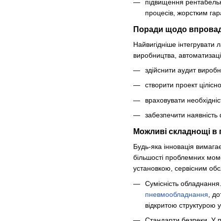
підвищення рентабельн
процесів, жорстким гара
Поради щодо впровадж
Найвигідніше інтегрувати 
виробництва, автоматизаці
здійснити аудит виробн
створити проект цілісн
враховувати необхідніс
забезпечити наявність 
Можливі складнощі в п
Будь-яка інновація вимага
більшості проблемних моме
установкою, сервісним обс
Сумісність обладнання
пневмообладнання
, д
відкритою структурою 
Стандарти безпеки. У п