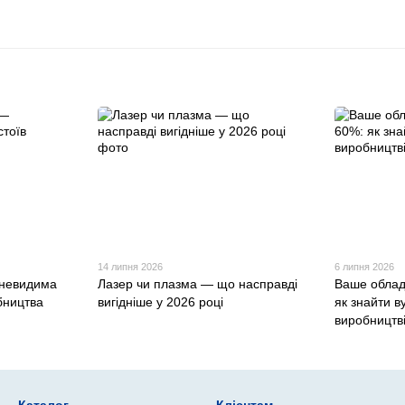
14 липня 2026
6 липня 2026
 невидима
Лазер чи плазма — що насправді
Ваше облад
бництва
вигідніше у 2026 році
як знайти ву
виробництв