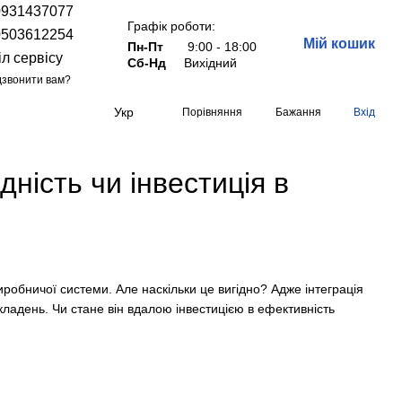
0931437077
Графік роботи:
0503612254
Мій кошик
Пн-Пт
9:00 - 18:00
іл сервісу
Сб-Нд
Вихідний
звонити вам?
Укр
Порівняння
Бажання
Вхід
дність чи інвестиція в
иробничої системи. Але наскільки це вигідно? Адже інтеграція
ладень. Чи стане він вдалою інвестицією в ефективність