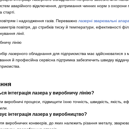
систем аварійного відключення, дотримання чинних норм з охорони 
 старті.
овітрям і надходження газів. Переважно
лазерні зварювальні апар
раметрів повітря, до стрибків тиску й температури, ефективності фі
нування лінії.
вибір лазерного обладнання для підприємства має здійснюватися з 
вання й професійна сервісна підтримка забезпечить швидку віддачу 
приємства.
ання
ся інтеграція лазера у виробничу лінію?
 виробничі процеси, підвищити їхню точність, швидкість, якість, е
сили.
зує інтеграція лазера у виробництво?
для виробничих конвеєрів, до яких належить різання металу, зварю