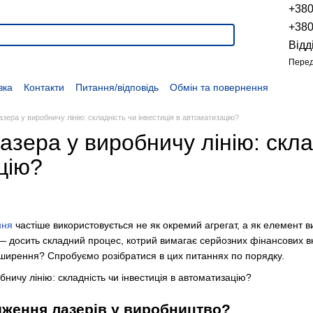
+38
+38
Відд
Перед
вка
Контакти
Питання/відповідь
Обмін та повернення
Новини
Про продукцію
Наші проекти
Наші партнери
Політика конфіденційності
Договір оферти
Розпродаж
лазера у виробничу лінію: складність чи інвестиція в автоматизацію?
лазера у виробничу лінію: скла
цію?
ння
частіше використовується не як окремий агрегат, а як елемент в
 — досить складний процес, котрий вимагає серйозних фінансових вк
зширення? Спробуємо розібратися в цих питаннях по порядку.
ження лазерів у виробництво?