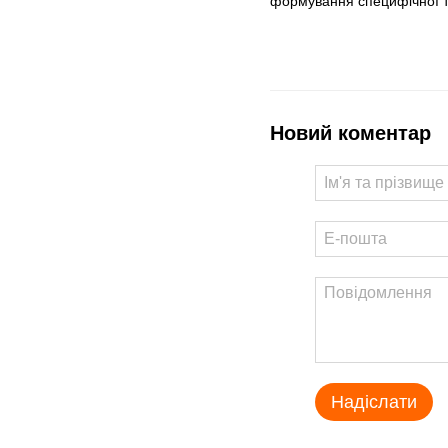
формування специфічної т
Новий коментар
Надіслати