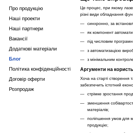
Це процес, при якому лазе
Про продукцію
різні види обладнання фун
Наші проекти
синхронно, за встанов
Наші партнери
як компонент автоматиз
Вакансії
під числовим програмн
Додаткові матеріали
з автоматизацією виро
Блог
з мінімальним контрол
Політика конфіденційності
Аргументи на користь 
Хоча на старті створення т
Договір оферти
забезпечить істотний екон
Розпродаж
стрімке зростання прод
зменшення собівартост
матеріалів;
поліпшення умов для м
продукцію;