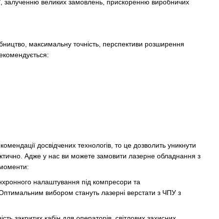
ї, залученню великих замовлень, прискоренню виробничих
обництво, максимальну точність, перспективи розширення
рекомендується:
комендації досвідчених технологів, то це дозволить уникнути
актично. Адже у нас ви можете замовити лазерне обладнання з
 моменти:
инхронного налаштування під компресори та
Оптимальним вибором стануть лазерні верстати з ЧПУ з
сть закритих кабін для операторів, світлових захисних