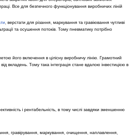
праці. Все для безпечного функціонування виробничих ліній
ати
, верстати для різання, маркування та гравіювання чутливі
льтрації та осушення потоків. Тому пневматику потрібно
метою його включення в цілісну виробничу лінію. Грамотний
від вкладень. Тому така інтеграція стане вдалою інвестицією в
фективність і рентабельність, в тому числі завдяки зменшенню
вання, гравірування, маркування, очищення, наплавлення,