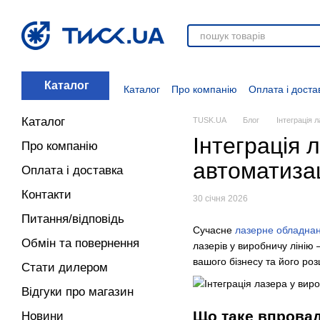
Перейти до основного контенту
Каталог
Каталог
Про компанію
Оплата і доста
Стати дилером
Відгуки про магазин
Вакансії
Додаткові матеріали
Блог
Каталог
TUSK.UA
Блог
Інтеграція 
Інтеграція 
Про компанію
автоматиза
Оплата і доставка
Контакти
30 січня 2026
Питання/відповідь
Сучасне
лазерне обладна
Обмін та повернення
лазерів у виробничу лінію
вашого бізнесу та його ро
Стати дилером
Відгуки про магазин
Що таке впровад
Новини