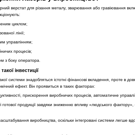
рний верстат для різання металу, зварювання або гравіювання включ
кціонують:
леним циклом;
ованої лінії;
им управлінням;
бничих процесів;
ем з боку оператора.
такої інвестиції
акої системи знадобляться істотні фінансові вкладення, проте в дов
омічний ефект. Він проявиться в таких факторах:
уктивності, прискорення виробничих процесів, автоматичне управлін
і готової продукції завдяки зниженню впливу «людського фактору»
асштабування виробництва, оскільки інтегровані системи легше в