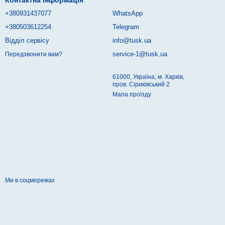
Контактна інформація
+380931437077
WhatsApp
+380503612254
Telegram
Відділ сервісу
info@tusk.ua
service-1@tusk.ua
Передзвонити вам?
61000, Україна, м. Харків,
пров. Сіриківський 2
Мапа проїзду
Ми в соцмережах