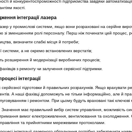
ості й конкурентоспроможності підприємства завдяки автоматизаці
нтіям якості.
ення інтеграції лазера
лазер у промислові системи, якщо вони розраховані на серійне вир
ю зі зменшенням ролі персоналу. Перш ніж починати цей процес, 
ицтва, визначити слабкі місця й потреби;
ої системи, а не окремо встановлених верстатів;
ть розширення й модернізації виробничих процесів;
фахівців з ремонту чи залучення сервісної підтримки.
роцесі інтеграції
є серйозної підготовки й правильних розрахунків. Якщо врахувати ре
нтів. А наші фахівці допоможуть не тільки інформаційно, але й пр
луговуванням і ремонтом. При цьому будуть враховані такі ключові
. Значення має правильний вибір систем управління, можливість с
отримання вимог електроживлення, вентилювання та охолодження. 
управління та прийнятними мережевими протоколами.
роцесі інтеграції лазерного обладнання потрібно забезпечити наявні