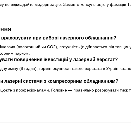
у не відкладайте модернізацію. Замовте консультацію у фахівців T
ання
и враховувати при виборі лазерного обладнання?
нювача (волоконний чи CO2), потужність (підбирається під товщин
есорним парком.
увати повернення інвестицій у лазерний верстат?
ну зміну (8 годин), термін окупності такого верстата в Україні стано
.
ти лазерні системи з компресорним обладнанням?
ацюєте з професіоналами. Головне — правильно розрахувати тиск та с