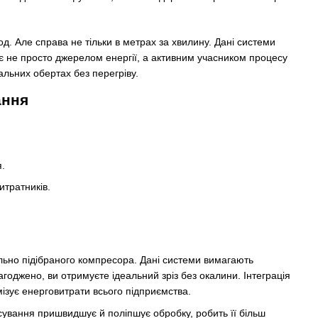
д. Але справа не тільки в метрах за хвилину. Дані системи
є не просто джерелом енергії, а активним учасником процесу
альних обертах без перегріву.
ання
.
итратників.
ильно підібраного компресора. Дані системи вимагають
годжено, ви отримуєте ідеальний зріз без окалини. Інтеграція
ізує енерговитрати всього підприємства.
сування пришвидшує й поліпшує обробку, робить її більш