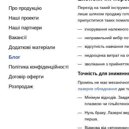
Перехід на такий інструме
Про продукцію
лише шляхом продажу готово
Наші проекти
припуститися таких помило
Наші партнери
ігнорування належного 
Вакансії
неправильний вибір пот
відсутність навчання п
Додаткові матеріали
недооцінка витрат на о
Блог
зволікання з прийняття
Політика конфіденційності
Точність для зниженн
Договір оферти
Промінь не має механічног
Розпродаж
лазерне обладнання
дає т
Мінімум відходів. Завд
плазмою чи гільйотино
Нуль браку. Лазерні в
перша.
Відмова від «вторинки»