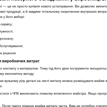
нт — це не просто купівля нового устаткування. Він дозволяє зміни
ї продукції, а й завдяки тотальному скороченню внутрішніх витрат 
к у його виборі:
сервісу;
ужності;
ерсоналу;
бслуговування;
м рішення.
я виробничих витрат
о контакту з матеріалом. Тому під його дією інструменти зношують
аку економічну вигоду:
яки вузькому різу деталі на листі металу можна розміщувати майже
ю.
ерстати з ЧПК виключають помилку втомленого майстра. Якщо програ
. Після такого різання крайка металу чиста. Вам не потрібно плати