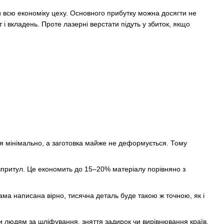
ти всю економіку цеху. Основного прибутку можна досягти не
і вкладень. Проте лазерні верстати підуть у збиток, якщо
ся мінімально, а заготовка майже не деформується. Тому
 впритул. Це економить до 15–20% матеріалу порівняно з
ма написана вірно, тисячна деталь буде такою ж точною, як і
ти людям за шліфування, зняття задирок чи вирівнювання країв.