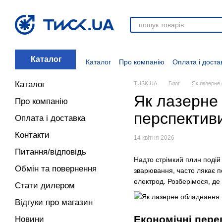
Перейти до основного контенту
Каталог
Каталог
Про компанію
Оплата і доста
Стати дилером
Відгуки про магазин
Вакансії
Додаткові матеріали
Блог
Каталог
TUSK.UA
Блог
Як лазерне 
Як лазерне
Про компанію
перспективи
Оплата і доставка
Контакти
14 квітня 2026
Питання/відповідь
Надто стрімкий плин подій с
Обмін та повернення
зварювання, часто лякає п
електрод. Розберімося, де
Стати дилером
Відгуки про магазин
Економічні пере
Новини