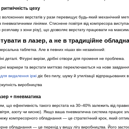
 ритмічність цеху
х волоконних верстатів у рази перевищує будь-який механічний мето
з пневматичними лініями. Стиснене повітря від компресора виступа
 розплаву з зони різу), що дозволяє верстату працювати на максим
тувати в лазер, а не в традиційне обладн
версальна таблетка. Але в певних нішах він незамінний:
бні деталі. Фігурні вирізи, дрібні отвори для променя не проблема.
рні маркери та верстати миттєво переключаються на нове завдання
 для видалення іржі
діє без пилу, шуму й утилізації відпрацьованих в
лазер + пневматика
тям, що ефективність такого верстата на 30–40% залежить від прав
повітря, азоту чи кисню). Якщо ваша пневматична система працює зла
режу компресорного обладнання — це стратегічний крок, який оптим
зерне обладнання — це перехід у вищу лігу виробництва. Його засто