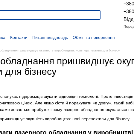
+38
+38
Відд
Перед
вка
Контакти
Питання/відповідь
Обмін та повернення
Новини
Про продукцію
Наші проекти
Наші партнери
Політика конфіденційності
Договір оферти
Розпродаж
обладнання пришвидшує окупність виробництва: нові перспективи для бізнесу
 обладнання пришвидшує окупн
 для бізнесу
понукає підприємців шукати відповідні технології. Проте інвестиція в
очатковою ціною. Але якщо сісти й порахувати «в довгу», такий виб
 саме ховається прибуток і чому лазерне обладнання окупається шви
ваги лазерного обладнання у виробництві