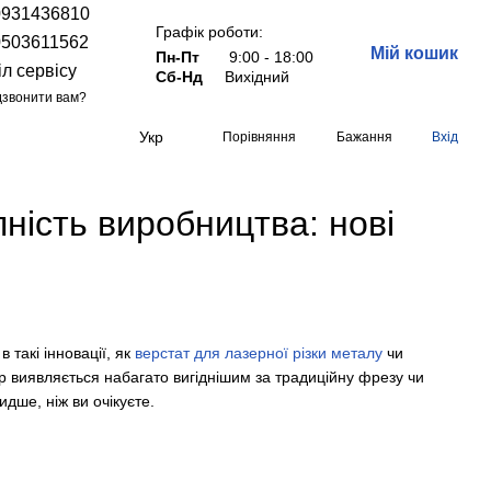
0931436810
Графік роботи:
0503611562
Мій кошик
Пн-Пт
9:00 - 18:00
іл сервісу
Сб-Нд
Вихідний
звонити вам?
Укр
Порівняння
Бажання
Вхід
ість виробництва: нові
 такі інновації, як
верстат для лазерної різки металу
чи
ір виявляється набагато вигіднішим за традиційну фрезу чи
дше, ніж ви очікуєте.