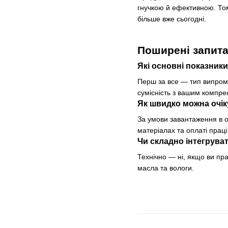
гнучкою й ефективною. Том
більше вже сьогодні.
Поширені запит
Які основні показник
Перш за все — тип випромі
сумісність з вашим компр
Як швидко можна очік
За умови завантаження в од
матеріалах та оплаті праці
Чи складно інтегрува
Технічно — ні, якщо ви пр
масла та вологи.