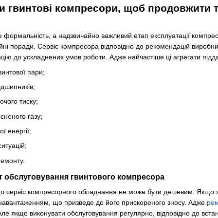
и гвинтові компресори, щоб продовжити 
 формальність, а надзвичайно важливий етап експлуатації компрес
ні поради. Сервіс компресора відповідно до рекомендацій виробн
цію до ускладнених умов роботи. Адже найчастіше ці агрегати підд
гвинтової пари;
ідшипників;
очого тиску;
сненого газу;
ї енергії;
итуацій;
ремонту.
т обслуговування гвинтового компресора
 що сервіс компресорного обладнання не може бути дешевим. Якщо 
навантаженням, що призведе до його прискореного зносу. Адже
рем
 Але якщо виконувати обслуговування регулярно, відповідно до вста