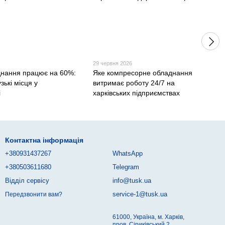
29 червня 2026
нання працює на 60%:
Яке компресорне обладнання
зькі місця у
витримає роботу 24/7 на
і
харківських підприємствах
Контактна інформація
+380931437267
WhatsApp
+380503611680
Telegram
Відділ сервісу
info@tusk.ua
service-1@tusk.ua
Передзвонити вам?
61000, Україна, м. Харків,
пров. Сіриківський 2