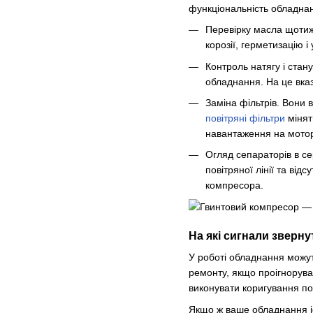
функціональність обладна
Перевірку масла щотиж
корозії, герметизацію 
Контроль натягу і ста
обладнання. На це вказ
Заміна фільтрів. Вони 
повітряні фільтри
мінят
навантаження на мото
Огляд сепараторів в се
повітряної лінії та ві
компресора.
На які сигнали зверну
У роботі обладнання можуть
ремонту, якщо проігноруват
виконувати коригування по
Якщо ж ваше обладнання іс