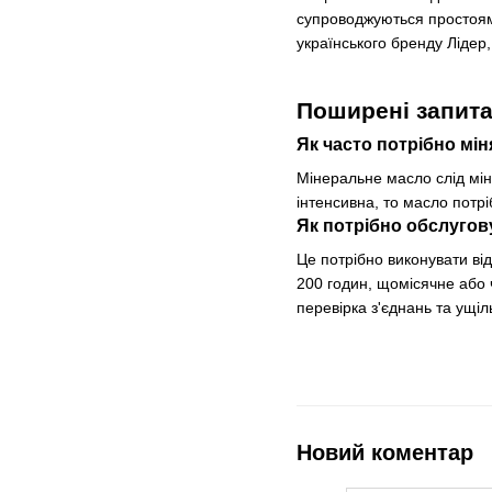
супроводжуються простоям
українського бренду Лідер,
Поширені запит
Як часто потрібно мі
Мінеральне масло слід мін
інтенсивна, то масло потр
Як потрібно обслуго
Це потрібно виконувати ві
200 годин, щомісячне або 
перевірка з'єднань та ущіл
Новий коментар