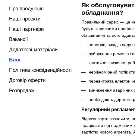
Як обслуговуват
Про продукцію
обладнання?
Наші проекти
Правильний сервіс — це не
Наші партнери
будуть корисними професій
обладнання та його адапта
Вакансії
перегрів, вихід з ладу 
Додаткові матеріали
руйнування ременів і п
Блог
критичне зниження роб
Політика конфіденційності
нерівномірний потік сти
Договір оферти
перевитрата електрично
Розпродаж
виникнення аварійних с
необхідність дорогого 
Регулярний регламен
Відразу варто зазначити,
працювати під надмірним 
вартістю нового агрегата.