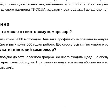
и, зривами домовленостей, зниженням якості роботи. У нашому інт
 ділового партнера ТИСК.UA, за цінами розпродажу. І це далеко не 
ання
няти масло в гвинтовому компресорі?
яти кожні 2000 мотогодин. Але така профілактика повинна виконува
ібно міняти кожні 500 годин роботи. Що стосується синтетичного ма
вувати гвинтовий компресор?
дповідно до встановленого графіка. До нього входить щоденне обсл
через кожні 500 годин. При цьому виконується огляд або заміна ма
ьнювачів.