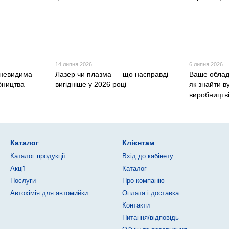
14 липня 2026
6 липня 2026
 невидима
Лазер чи плазма — що насправді
Ваше облад
бництва
вигідніше у 2026 році
як знайти ву
виробництв
Каталог
Клієнтам
Каталог продукції
Вхід до кабінету
Акції
Каталог
Послуги
Про компанію
Автохімія для автомийки
Оплата і доставка
Контакти
Питання/відповідь