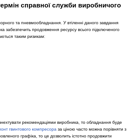
термін справної служби виробничого
орного та пневмообладнання. У втіленні даного завдання
ика забезпечить продовження ресурсу всього підключеного
аються таким ризикам:
знехтувати рекомендаціями виробника, то обладнання буде
онт гвинтового компресора
за ціною часто можна порівняти з
новленого графіка, то це дозволить істотно продовжити