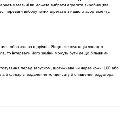
ернет-магазині ви можете вибрати агрегати виробництва
всі переваги вибору таких агрегатів з нашого асортименту.
тися обов'язково щорічно. Якщо експлуатація занадто
сла, то інтервали його заміни можуть бути дещо більшими.
уговування перед запуском, щотижневе чи через кожні 100 або
сла й фільтрів, видалення конденсату й очищення радіатора,