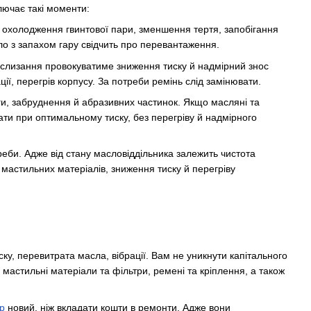
лючає такі моменти:
 охолодження гвинтової пари, зменшення тертя, запобігання
ло з запахом гару свідчить про перевантаження.
ослизання провокуватиме зниження тиску й надмірний знос
ції, перегрів корпусу. За потреби ремінь слід замінювати.
ги, забруднення й абразивних частинок. Якщо масляні та
ти при оптимальному тиску, без перегріву й надмірного
реби. Адже від стану масловіддільника залежить чистота
и мастильних матеріалів, зниження тиску й перегріву
ку, перевитрата масла, вібрації. Вам не уникнути капітального
 мастильні матеріали та фільтри, ремені та кріплення, а також
р
новий, ніж вкладати кошти в ремонти. Адже вони