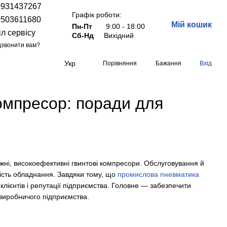
0931437267
Графік роботи:
0503611680
Мій кошик
Пн-Пт
9:00 - 18:00
іл сервісу
Сб-Нд
Вихідний
звонити вам?
Укр
Порівняння
Бажання
Вхід
омпресор: поради для
ні, високоефективні гвинтові компресори. Обслуговування й
чність обладнання. Завдяки тому, що
промислова пневматика
клієнтів і репутації підприємства. Головне — забезпечити
 виробничого підприємства.