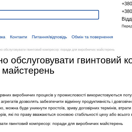
+38
+38
Відд
Перед
вка
Контакти
Питання/відповідь
Обмін та повернення
Новини
Про продукцію
Наші проекти
Наші партнери
Політика конфіденційності
Договір оферти
Розпродаж
но обслуговувати гвинтовий компресор: поради для виробничих майстерень
но обслуговувати гвинтовий к
 майстерень
вних виробничих процесів у промисловості використовуються потуж
агрегатів дозволять забезпечити відмінну продуктивність і довгові
, можна буде уникнути простоїв, зриву договірних термінів, втрати 
рів, які по праву вважаються основою стабільності цеху або всього