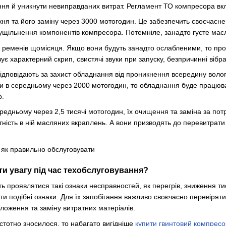
ння й уникнути невиправданих витрат. Регламент ТО компресора вк
ня та його заміну через 3000 мотогодин. Це забезпечить своєчасне
і ущільнення компонентів компресора. Потемніле, занадто густе мас
ну ременів щомісяця. Якщо вони будуть занадто ослабленими, то пр
ує характерний скрип, свистячі звуки при запуску, безпричинні вібра
відповідають за захист обладнання від проникнення всередину воло
и в середньому через 2000 мотогодин, то обладнання буде працюва
р.
редньому через 2,5 тисячі мотогодин, їх очищення та заміна за пот
дсутність в ній масляних вкраплень. А вони призводять до перевитрат
ти увагу під час техобслуговування?
 проявлятися такі ознаки несправностей, як перегрів, зниження тис
и подібні ознаки. Для їх запобігання важливо своєчасно перевіряти
ложення та заміну витратних матеріалів.
тотно зносилося, то набагато вигідніше
купити гвинтовий компресо