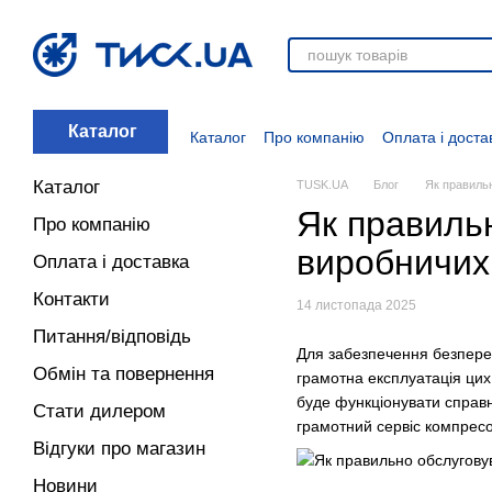
Перейти до основного контенту
Каталог
Каталог
Про компанію
Оплата і доста
Стати дилером
Відгуки про магазин
Вакансії
Додаткові матеріали
Блог
Каталог
TUSK.UA
Блог
Як правиль
Як правиль
Про компанію
виробничих
Оплата і доставка
Контакти
14 листопада 2025
Питання/відповідь
Для забезпечення безперер
Обмін та повернення
грамотна експлуатація цих 
буде функціонувати справно
Стати дилером
грамотний сервіс компресо
Відгуки про магазин
Новини