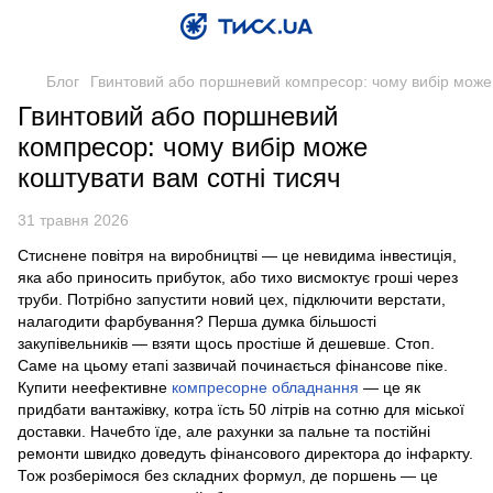
Блог
Гвинтовий або поршневий компресор: чому вибір може 
Гвинтовий або поршневий
компресор: чому вибір може
коштувати вам сотні тисяч
31 травня 2026
Стиснене повітря на виробництві — це невидима інвестиція,
яка або приносить прибуток, або тихо висмоктує гроші через
труби. Потрібно запустити новий цех, підключити верстати,
налагодити фарбування? Перша думка більшості
закупівельників — взяти щось простіше й дешевше. Стоп.
Саме на цьому етапі зазвичай починається фінансове піке.
Купити неефективне
компресорне обладнання
— це як
придбати вантажівку, котра їсть 50 літрів на сотню для міської
доставки. Начебто їде, але рахунки за пальне та постійні
ремонти швидко доведуть фінансового директора до інфаркту.
Тож розберімося без складних формул, де поршень — це