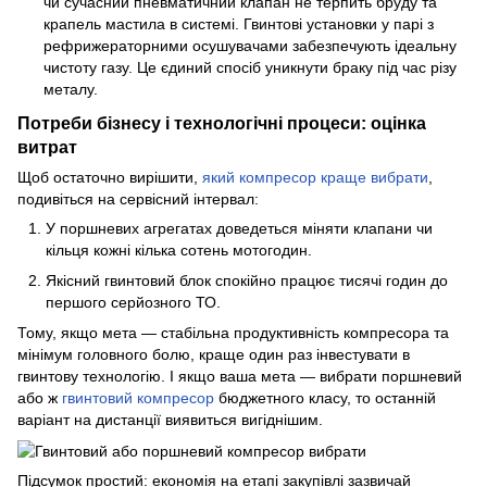
чи сучасний пневматичний клапан не терпить бруду та
крапель мастила в системі. Гвинтові установки у парі з
рефрижераторними осушувачами забезпечують ідеальну
чистоту газу. Це єдиний спосіб уникнути браку під час різу
металу.
Потреби бізнесу і технологічні процеси: оцінка
витрат
Щоб остаточно вирішити,
який компресор краще вибрати
,
подивіться на сервісний інтервал:
У поршневих агрегатах доведеться міняти клапани чи
кільця кожні кілька сотень мотогодин.
Якісний гвинтовий блок спокійно працює тисячі годин до
першого серйозного ТО.
Тому, якщо мета — стабільна продуктивність компресора та
мінімум головного болю, краще один раз інвестувати в
гвинтову технологію. І якщо ваша мета — вибрати поршневий
або ж
гвинтовий компресор
бюджетного класу, то останній
варіант на дистанції виявиться вигіднішим.
Підсумок простий: економія на етапі закупівлі зазвичай