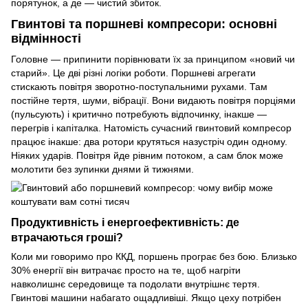
порятунок, а де — чистий збиток.
Гвинтові та поршневі компресори: основні
відмінності
Головне — припинити порівнювати їх за принципом «новий чи
старий». Це дві різні логіки роботи. Поршневі агрегати
стискають повітря зворотно-поступальними рухами. Там
постійне тертя, шуми, вібрації. Вони видають повітря порціями
(пульсують) і критично потребують відпочинку, інакше —
перегрів і капіталка. Натомість сучасний гвинтовий компресор
працює інакше: два ротори крутяться назустріч один одному.
Ніяких ударів. Повітря йде рівним потоком, а сам блок може
молотити без зупинки днями й тижнями.
Продуктивність і енергоефективність: де
втрачаються гроші?
Коли ми говоримо про ККД, поршень програє без бою. Близько
30% енергії він витрачає просто на те, щоб нагріти
навколишнє середовище та подолати внутрішнє тертя.
Гвинтові машини набагато ощадливіші. Якщо цеху потрібен