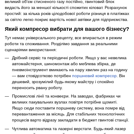
великий об'єм стисненого газу постійно, гвинтовий блок
видасть його за меншої кількості спожитих кіловат. Розрахунок
простий: за кілька років цілодобової роботи різниця в платіжках
за світло легко покриє вартість нової автівки для підприємства.
Який компресор вибрати для вашого бізнесу?
Тут немає універсального рецепту, все впирається в режим
роботи та споживання. Розділімо завдання за реальними
сценаріями використання:
Дрібний сервіс та періодичні роботи. Якщо у вас невелика
автомайстерня, шиномонтаж або меблева збірка, де
пневмоінструмент вмикають на пару хвилин раз на годину
— вам стовідсотково потрібен
поршневий компресор
. Він
дешевий, зрозумілий будь-якому майстру і спокійно
переносить рвану роботу.
Промислові лінії та конвеєри. На заводах, фабриках чи
великих пакувальних вузлах повітря потрібне щомиті.
Якщо сюди поставити поршневу систему, вона помре від
перевантаження за місяць. Для стабільних технологічних
процесів варто відразу закладати в бюджет гвинтові станції.
Чутлива автоматика та лазерні верстати. Будь-який лазер