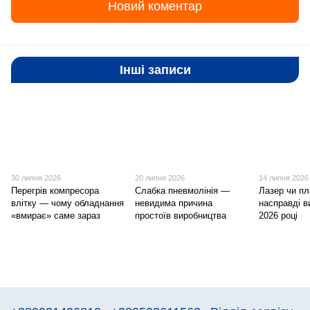
Новий коментар
Інші записи
30 липня 2026
20 липня 2026
14 липня 2026
Перегрів компресора
Слабка пневмолінія —
Лазер чи п
влітку — чому обладнання
невидима причина
насправді в
«вмирає» саме зараз
простоїв виробництва
2026 році