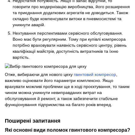
Недостатня потужність. Якщо її запас відсутній, то
говорити про модернізацію виробництва, його розширення
та приєднання додаткових агрегатів не доводиться. Також
складно буде компенсувати витоки в пневмосистемі та
уникнути аварій.
Нехтування перспективами сервісного обслуговування.
Воно має бути регулярним. Тому при купівлі компресора
потрібно враховувати наявність сервісного центру, рівень
кваліфікації майстрів, доступність витратників та їхню
вартість.
Отже, вибираючи для нового цеху
гвинтовий компресор
,
важливо оцінювати його параметри комплексно. Якщо
врахувати можливі проблеми ще в ході проєктування, то таким
чином можна уникнути невиправданих витрат на
обслуговування й ремонт, а також забезпечити стабільне
функціонування підприємства на багато років вперед.
Поширені запитання
Які основні види поломок гвинтового компресора?