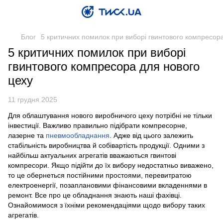
Блог
5 критичних помилок при виборі гвинтового компресор
5 критичних помилок при виборі
гвинтового компресора для нового
цеху
11 грудня 2025
Для облаштування нового виробничого цеху потрібні не тільки
інвестиції. Важливо правильно підібрати компресорне,
лазерне та
пневмообладнання
. Адже від цього залежить
стабільність виробництва й собівартість продукції. Одними з
найбільш актуальних агрегатів вважаються гвинтові
компресори. Якщо підійти до їх вибору недостатньо виважено,
то це обернеться постійними простоями, перевитратою
електроенергії, позаплановими фінансовими вкладеннями в
ремонт. Все про це обладнання знають наші фахівці.
Ознайомимося з їхніми рекомендаціями щодо вибору таких
агрегатів.