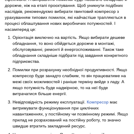
дорожче, ніж на етапі проєктування. Щоб уникнути подібних
наслідків, рекомендуємо вибирати гвинтовий компресор з
урахуванням типових помилок, які найчастіше трапляються в
процесі облаштування нових виробничих потужностей. І
насамперед це:
Орієнтація виключно на вартість. Якщо вибирати дешеве
обладнання, то воно обійдеться дорожче в монтажі,
обслуговуванні, ремонті й енергоспоживанні. Також таке
обладнання складніше підібрати під завдання конкретного
підприємства.
Помилки при розрахунку необхідної продуктивності. Якщо
компресор буде занадто слабким, то він працюватиме на
межі своїх можливостей і раніше терміну вийде з ладу. А
якщо потужність буде надмірною, то на неї буде
витрачатися більше енергії.
Невідповідність режиму експлуатації.
Компресор
має
витримувати функціонування при циклічних
навантаженнях, у постійному чи позмінному режимі. Якщо
прилад не розрахований на постійну роботу, то значно
швидше втратить закладений ресурс.