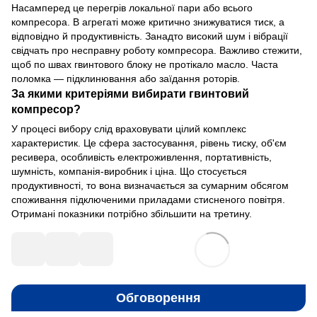
Насамперед це перегрів локальної пари або всього
компресора. В агрегаті може критично знижуватися тиск, а
відповідно й продуктивність. Занадто високий шум і вібрації
свідчать про несправну роботу компресора. Важливо стежити,
щоб по швах гвинтового блоку не протікало масло. Часта
поломка — підклинювання або заїдання роторів.
За якими критеріями вибирати гвинтовий
компресор?
У процесі вибору слід враховувати цілий комплекс
характеристик. Це сфера застосування, рівень тиску, об'єм
ресивера, особливість електроживлення, портативність,
шумність, компанія-виробник і ціна. Що стосується
продуктивності, то вона визначається за сумарним обсягом
споживання підключеними приладами стисненого повітря.
Отримані показники потрібно збільшити на третину.
Обговорення