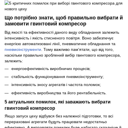
Що потрібно знати, щоб правильно вибрати й
замовити гвинтовий компресор
Від якості та ефективності даного виду обладнання залежить
інтенсивність і якість стисненого повітря. Воно забезпечує
енергією автоматизовані лінії, пневматичне обладнання та
пневмоінструменти
. Тому важливо пам'ятати, що від того,
наскільки правильно зроблений вибір гвинтового компресора,
залежить:
енергоефективність виробничих процесів;
стабільність функціонування пневмоінструменту;
інтенсивність зносу агрегатів і частота поломок;
ефективність виробництва та його рентабельність.
5 актуальних помилок, які заважають вибрати
гвинтовий компресор
Якщо запуск цеху відбувся без належної підготовки, то всі
перераховані агрегати будуть працювати недостатньо
ефективно. А виправляти помилки буде набагато складніше й