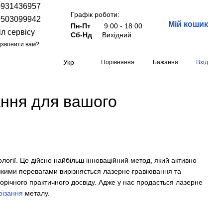
0931436957
Графік роботи:
0503099942
Мій кошик
Пн-Пт
9:00 - 18:00
іл сервісу
Сб-Нд
Вихідний
звонити вам?
Укр
Порівняння
Бажання
Вхід
ання для вашого
логії. Це дійсно найбільш інноваційний метод, який активно
якими перевагами вирізняється лазерне гравіювання та
торічного практичного досвіду. Адже у нас продається лазерне
різання
металу.