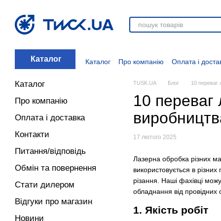
Перейти до основного контенту
Каталог
Каталог
Про компанію
Оплата і доста
Стати дилером
Відгуки про магазин
Вакансії
Додаткові матеріали
Блог
Каталог
TUSK.UA
Блог
10 переваг 
10 переваг 
Про компанію
виробництв
Оплата і доставка
Контакти
17 лютого 2025
Питання/відповідь
Лазерна обробка різних ма
Обмін та повернення
використовується в різних
різання. Наші фахівці можу
Стати дилером
обладнання від провідних 
Відгуки про магазин
1. Якість робіт
Новини