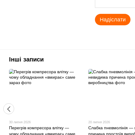
Надіслати
Інші записи
30 липня 2026
20 липня 2026
Перегрів компресора влітку —
Слабка пневмолінія —
чому обладнання «вмирає» саме
причина простоїв виро