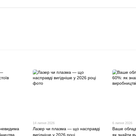
14 липня 2026
6 липня 2026
 невидима
Лазер чи плазма — що насправді
Ваше облад
бництва
вигідніше у 2026 році
як знайти ву