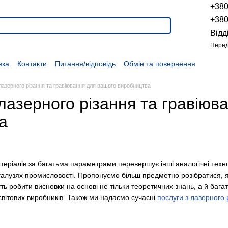
+38
+38
Відд
Перед
вка
Контакти
Питання/відповідь
Обмін та повернення
Новини
Про продукцію
Наші проекти
Наші партнери
Політика конфіденційності
Договір оферти
Розпродаж
лазерного різання та гравіювання для вашого виробництва
лазерного різання та гравіюв
а
теріалів за багатьма параметрами перевершує інші аналогічні техно
 галузях промисловості. Пропонуємо більш предметно розібратися, 
ть робити висновки на основі не тільки теоретичних знань, а й бага
світових виробників. Також ми надаємо сучасні
послуги з лазерного 