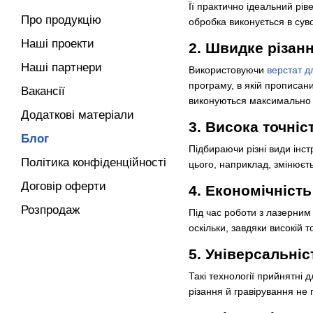
Її практично ідеальний рі
Про продукцію
обробка виконується в сув
Наші проекти
2. Швидке різан
Наші партнери
Використовуючи
верстат д
програму, в якій прописан
Вакансії
виконуються максимально
Додаткові матеріали
3. Висока точніс
Блог
Підбираючи різні види інст
Політика конфіденційності
цього, наприклад, змінюєть
Договір оферти
4. Економічність
Розпродаж
Під час роботи з лазерним
оскільки, завдяки високій 
5. Універсальніс
Такі технології прийнятні 
різання й гравірування не