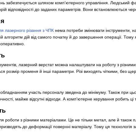
вень забезпечується шляхом комп'ютерного управління. Людський фа
орій відповідності до заданих параметрів. Вони встановлюються чер
ня
ля лазерного різання з ЧПК
нема потреби змінювати інструменти, на
ий алгоритм дій від самого початку й до завершення операції. Тому 
 оперативно.
ть
рументів, лазерний верстат можна налаштувати на роботу з різними 
ся розмір променя й інші параметри. Різі виходять чіткими, без щер
 обладнанням участь персоналу зведена до мінімуму. Також при ць
точності, майже відсутні відходи. А комп'ютерне керування робить ц
ть
для роботи з різними матеріалами. Це не тільки метал, але й також 
 призводять до деформації поверхні матеріалу. Тому ця технологія 