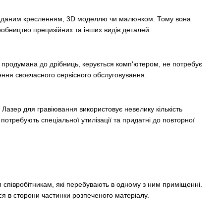
 заданим кресленням, 3D моделлю чи малюнком. Тому вона
иробництво прецизійних та інших видів деталей.
ія продумана до дрібниць, керується комп'ютером, не потребує
ення своєчасного сервісного обслуговування.
 Лазер для гравіювання використовує невелику кількість
е потребують спеціальної утилізації та придатні до повторної
 співробітникам, які перебувають в одному з ним приміщенні.
ться в сторони частинки розпеченого матеріалу.