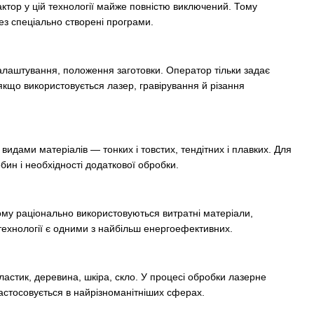
ктор у цій технології майже повністю виключений. Тому
ез спеціально створені програми.
лаштування, положення заготовки. Оператор тільки задає
якщо використовується лазер, гравірування й різання
видами матеріалів — тонких і товстих, тендітних і плавких. Для
бин і необхідності додаткової обробки.
ому раціонально використовуються витратні матеріали,
і технології є одними з найбільш енергоефективних.
пластик, деревина, шкіра, скло. У процесі обробки лазерне
застосовується в найрізноманітніших сферах.