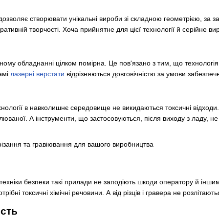
дозволяє створювати унікальні вироби зі складною геометрією, за
ративній творчості. Хоча прийнятне для цієї технології й серійне в
ібному обладнанні цілком помірна. Це пов'язано з тим, що технолог
самі
лазерні верстати
відрізняються довговічністю за умови забезпеч
хнології в навколишнє середовище не викидаються токсичні відходи.
овлюваної. А інструменти, що застосовуються, після виходу з ладу, н
техніки безпеки такі прилади не заподіють шкоди оператору й іншим
трібні токсичні хімічні речовини. А від різців і гравера не розлітаю
ість