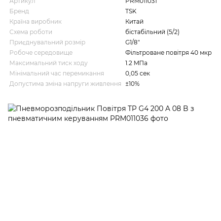
Артикул
PRM011031
Бренд
TSK
Країна виробник
Китай
Схема роботи
бістабільний (5/2)
Приєднувальний розмір
G1/8"
Робоче середовище
Фільтроване повітря 40 мкр
Максимальний тиск ходу
1.2 MПа
Мінімальний час перемикання
0,05 сек
Допустима зміна напруги живлення
±10%