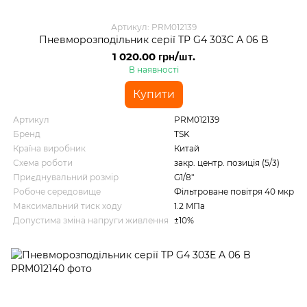
Артикул: PRM012139
Пневморозподільник серії TP G4 303C A 06 B
1 020.00 грн/шт.
В наявності
Купити
Артикул
PRM012139
Бренд
TSK
Країна виробник
Китай
Схема роботи
закр. центр. позиція (5/3)
Приєднувальний розмір
G1/8"
Робоче середовище
Фільтроване повітря 40 мкр
Максимальний тиск ходу
1.2 MПа
Допустима зміна напруги живлення
±10%