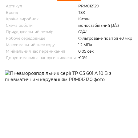
Артикул
PRM012129
Бренд
TSK
Країна виробник
Китай
Схема роботи
моностабільний (3/2)
Приєднувальний розмір
G1/4"
Робоче середовище
Фільтроване повітря 40 мкр
Максимальний тиск ходу
1.2 MПа
Мінімальний час перемикання
0,05 сек
Допустима зміна напруги живлення
±10%