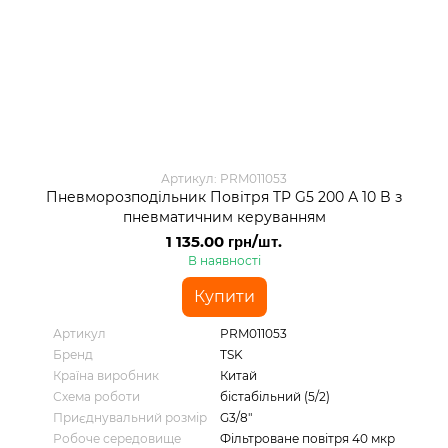
Артикул: PRM011053
Пневморозподільник Повітря TP G5 200 А 10 B з
пневматичним керуванням
1 135.00 грн/шт.
В наявності
Купити
Артикул
PRM011053
Бренд
TSK
Країна виробник
Китай
Схема роботи
бістабільний (5/2)
Приєднувальний розмір
G3/8"
Робоче середовище
Фільтроване повітря 40 мкр