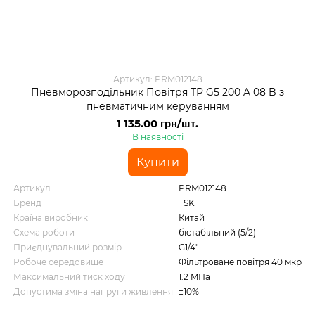
Артикул: PRM012148
Пневморозподільник Повітря TP G5 200 A 08 B з
пневматичним керуванням
1 135.00 грн/шт.
В наявності
Купити
Артикул
PRM012148
Бренд
TSK
Країна виробник
Китай
Схема роботи
бістабільний (5/2)
Приєднувальний розмір
G1/4"
Робоче середовище
Фільтроване повітря 40 мкр
Максимальний тиск ходу
1.2 MПа
Допустима зміна напруги живлення
±10%