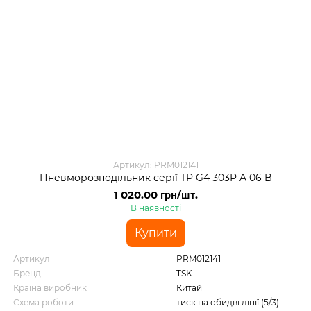
Артикул: PRM012141
Пневморозподільник серії TP G4 303P A 06 B
1 020.00 грн/шт.
В наявності
Купити
Артикул
PRM012141
Бренд
TSK
Країна виробник
Китай
Схема роботи
тиск на обидві лінії (5/3)