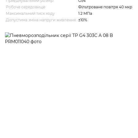
Приєднувальний розмір
G1/4"
Робоче середовище
Фільтроване повітря 40 мкр
Максимальний тиск ходу
1.2 MПа
Допустима зміна напруги живлення
±10%