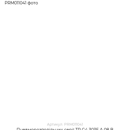
Артикул: PRM011041
Пневморозподільник серії TP G4 303E A 08 B