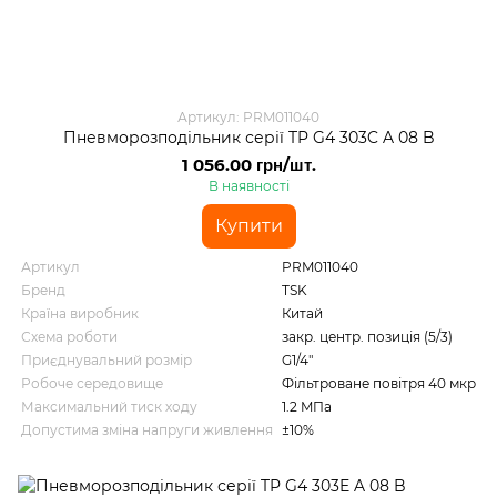
Артикул: PRM011040
Пневморозподільник серії TP G4 303C A 08 B
1 056.00 грн/шт.
В наявності
Купити
Артикул
PRM011040
Бренд
TSK
Країна виробник
Китай
Схема роботи
закр. центр. позиція (5/3)
Приєднувальний розмір
G1/4"
Робоче середовище
Фільтроване повітря 40 мкр
Максимальний тиск ходу
1.2 MПа
Допустима зміна напруги живлення
±10%