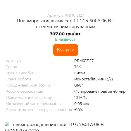
Артикул: PRM012127
Пневморозподільник серії TP G4 601 A 06 B з
пневматичним керуванням
707.00 грн/шт.
В наявності
Купити
Артикул
PRM012127
Бренд
TSK
Країна виробник
Китай
Схема роботи
моностабільний (3/2)
Приєднувальний розмір
G1/8"
Робоче середовище
Фільтроване повітря 40 мкр
Максимальний тиск ходу
1.2 MПа
Мінімальний час перемикання
0,05 сек
Допустима зміна напруги живлення
±10%