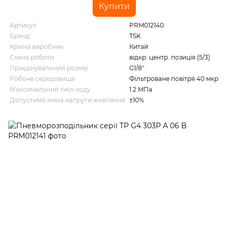
Купити
Артикул
PRM012140
Бренд
TSK
Країна виробник
Китай
Схема роботи
відкр. центр. позиція (5/3)
Приєднувальний розмір
G1/8"
Робоче середовище
Фільтроване повітря 40 мкр
Максимальний тиск ходу
1.2 MПа
Допустима зміна напруги живлення
±10%