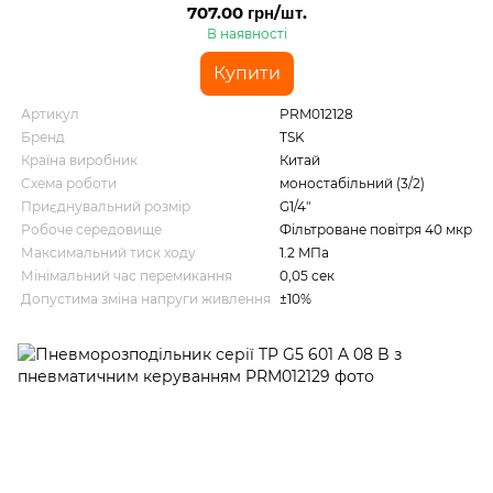
707.00 грн/шт.
В наявності
Купити
Артикул
PRM012128
Бренд
TSK
Країна виробник
Китай
Схема роботи
моностабільний (3/2)
Приєднувальний розмір
G1/4"
Робоче середовище
Фільтроване повітря 40 мкр
Максимальний тиск ходу
1.2 MПа
Мінімальний час перемикання
0,05 сек
Допустима зміна напруги живлення
±10%