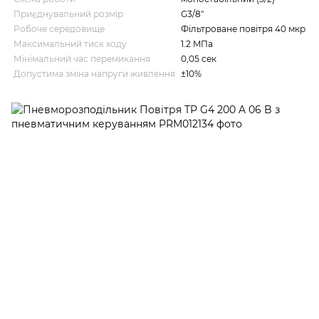
Приєднувальний розмір
G3/8"
Робоче середовище
Фільтроване повітря 40 мкр
Максимальний тиск ходу
1.2 MПа
Мінімальний час перемикання
0,05 сек
Допустима зміна напруги живлення
±10%