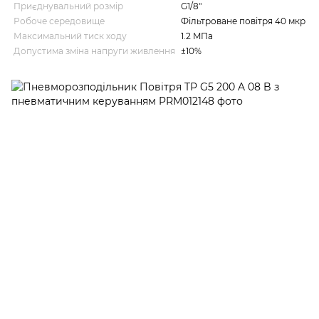
Приєднувальний розмір
G1/8"
Робоче середовище
Фільтроване повітря 40 мкр
Максимальний тиск ходу
1.2 MПа
Допустима зміна напруги живлення
±10%