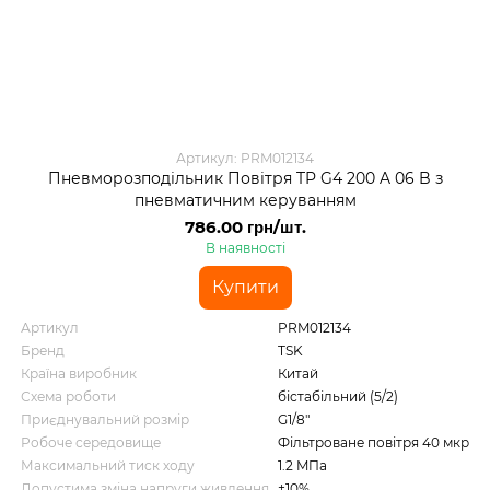
Артикул: PRM012134
Пневморозподільник Повітря TP G4 200 A 06 B з
пневматичним керуванням
786.00 грн/шт.
В наявності
Купити
Артикул
PRM012134
Бренд
TSK
Країна виробник
Китай
Схема роботи
бістабільний (5/2)
Приєднувальний розмір
G1/8"
Робоче середовище
Фільтроване повітря 40 мкр
Максимальний тиск ходу
1.2 MПа
Допустима зміна напруги живлення
±10%