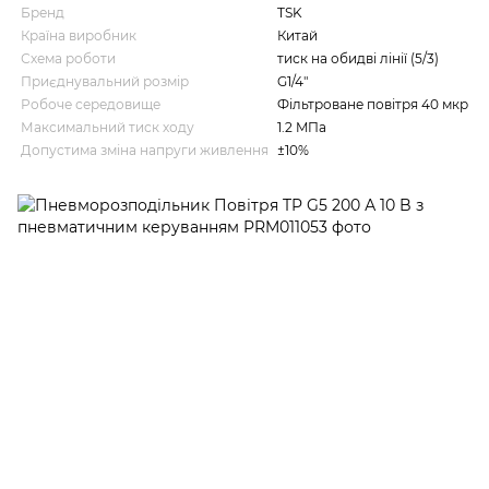
Бренд
TSK
Країна виробник
Китай
Схема роботи
тиск на обидві лінії (5/3)
Приєднувальний розмір
G1/4"
Робоче середовище
Фільтроване повітря 40 мкр
Максимальний тиск ходу
1.2 MПа
Допустима зміна напруги живлення
±10%