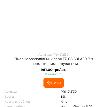
Артикул: PRM012130
Пневморозподільник серії TP G5 601 A 10 B з
пневматичним керуванням
981.00 грн/шт.
В наявності
Купити
Артикул
PRM012130
Бренд
TSK
Країна виробник
Китай
Схема роботи
моностабільний (3/2)