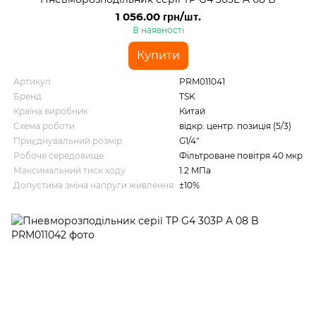
1 056.00 грн/шт.
В наявності
Купити
Артикул
PRM011041
Бренд
TSK
Країна виробник
Китай
Схема роботи
відкр. центр. позиція (5/3)
Приєднувальний розмір
G1/4"
Робоче середовище
Фільтроване повітря 40 мкр
Максимальний тиск ходу
1.2 MПа
Допустима зміна напруги живлення
±10%