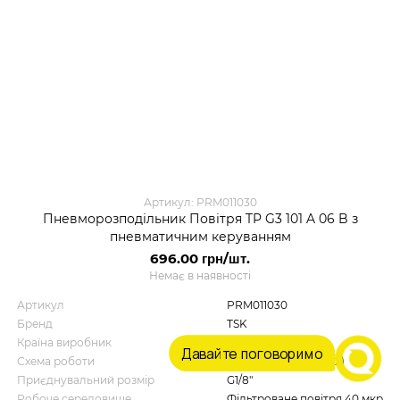
Артикул: PRM011030
Пневморозподільник Повітря TP G3 101 A 06 B з
пневматичним керуванням
696.00 грн/шт.
Немає в наявності
Артикул
PRM011030
Бренд
TSK
Країна виробник
Китай
Давайте поговоримо
Схема роботи
моностабільний (5/2)
Приєднувальний розмір
G1/8"
Робоче середовище
Фільтроване повітря 40 мкр