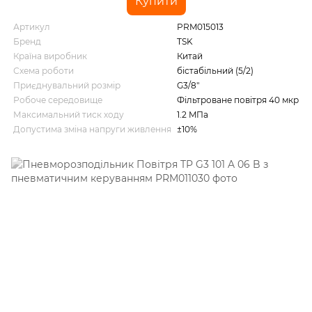
Купити
Артикул
PRM015013
Бренд
TSK
Країна виробник
Китай
Схема роботи
бістабільний (5/2)
Приєднувальний розмір
G3/8"
Робоче середовище
Фільтроване повітря 40 мкр
Максимальний тиск ходу
1.2 MПа
Допустима зміна напруги живлення
±10%