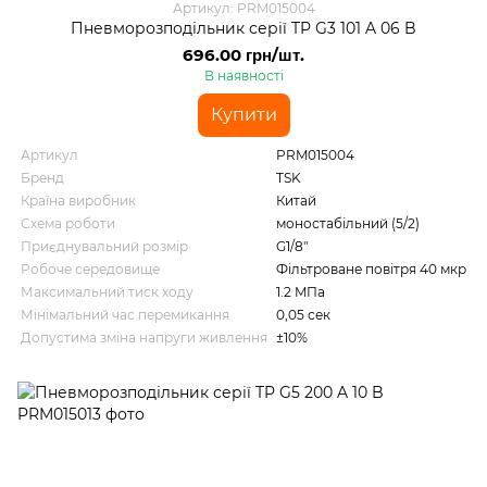
Артикул: PRM015004
Пневморозподільник серії TP G3 101 A 06 B
696.00 грн/шт.
В наявності
Купити
Артикул
PRM015004
Бренд
TSK
Країна виробник
Китай
Схема роботи
моностабільний (5/2)
Приєднувальний розмір
G1/8"
Робоче середовище
Фільтроване повітря 40 мкр
Максимальний тиск ходу
1.2 MПа
Мінімальний час перемикання
0,05 сек
Допустима зміна напруги живлення
±10%