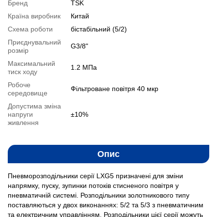
Бренд
TSK
Країна виробник
Китай
Схема роботи
бістабільний (5/2)
Приєднувальний
G3/8"
розмір
Максимальний
1.2 MПа
тиск ходу
Робоче
Фільтроване повітря 40 мкр
середовище
Допустима зміна
напруги
±10%
живлення
Опис
Пневморозподільники серії LXG5 призначені для зміни
напрямку, пуску, зупинки потоків стисненого повітря у
пневматичній системі. Розподільники золотникового типу
поставляються у двох виконаннях: 5/2 та 5/3 з пневматичним
та електричним управлінням. Розподільники цієї серії можуть