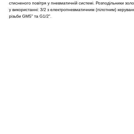
стисненого повітря у пневматичній системі. Розподільники зо
у використанні: 3/2 з електропневматичним (пілотним) керува
різьби GM5" та G1/2".