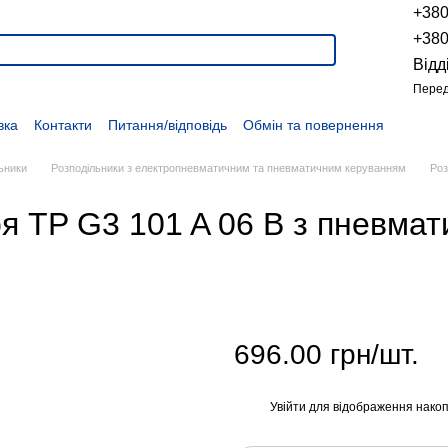
+38
+38
Відд
Перед
вка
Контакти
Питання/відповідь
Обмін та повернення
Новини
Про продукцію
Наші проекти
Наші партнери
Політика конфіденційності
Договір оферти
Розпродаж
ьники
Розподільники з електропневматичним та пневматичним керуванням
Роз
я TP G3 101 A 06 B з пневма
696.00 грн/шт.
Увійти
для відображення накоп
%