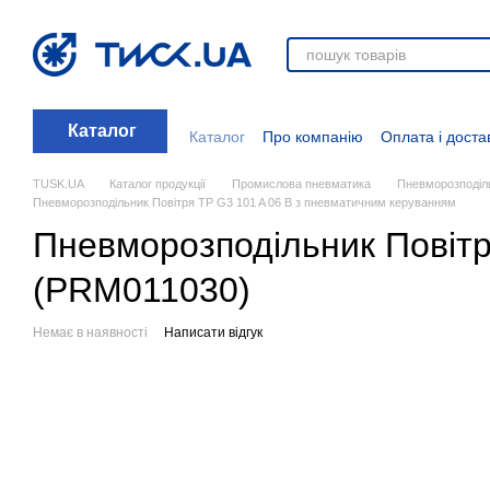
Перейти до основного контенту
Каталог
Каталог
Про компанію
Оплата і доста
Стати дилером
Відгуки про магазин
Вакансії
Додаткові матеріали
Блог
TUSK.UA
Каталог продукції
Промислова пневматика
Пневморозподіл
Пневморозподільник Повітря TP G3 101 A 06 B з пневматичним керуванням
Пневморозподільник Повітр
(PRM011030)
Немає в наявності
Написати відгук