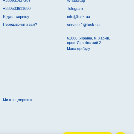
+380931437267
WhatsApp
+380503611680
Telegram
Відділ сервісу
info@tusk.ua
service-1@tusk.ua
Передзвонити вам?
61000, Україна, м. Харків,
пров. Сіриківський 2
Мапа проїзду
Ми в соцмережах