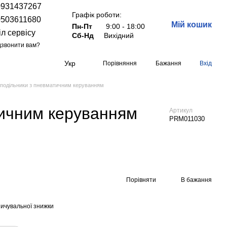
0931437267
Графік роботи:
0503611680
Мій кошик
Пн-Пт
9:00 - 18:00
іл сервісу
Сб-Нд
Вихідний
звонити вам?
Укр
Порівняння
Бажання
Вхід
подільники з пневматичним керуванням
тичним керуванням
Артикул
PRM011030
Порівняти
В бажання
ичувальної знижки