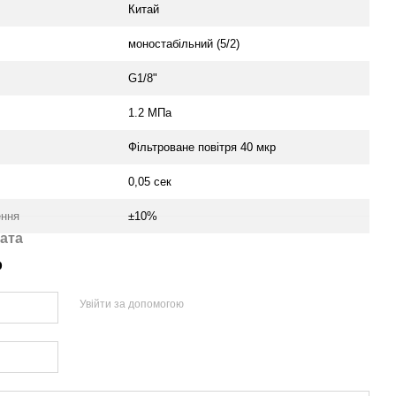
Китай
моностабільний (5/2)
G1/8"
1.2 MПа
Фільтроване повітря 40 мкр
0,05 сек
ення
±10%
ата
р
Увійти за допомогою