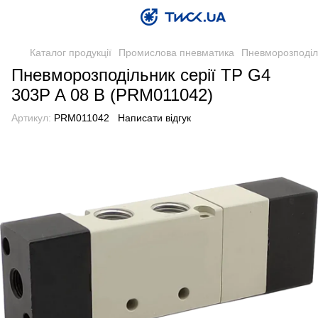
Каталог продукції
Промислова пневматика
Пневморозподіл
Пневморозподільник серії TP G4
303P A 08 B (PRM011042)
Артикул:
PRM011042
Написати відгук