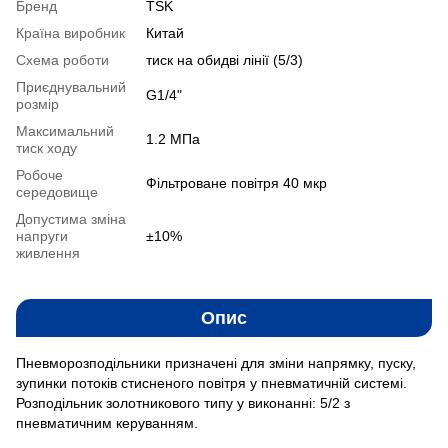
Бренд
TSK
Країна виробник
Китай
Схема роботи
тиск на обидві лінії (5/3)
Приєднувальний
G1/4"
розмір
Максимальний
1.2 MПа
тиск ходу
Робоче
Фільтроване повітря 40 мкр
середовище
Допустима зміна
напруги
±10%
живлення
Опис
Пневморозподільники призначені для зміни напрямку, пуску,
зупинки потоків стисненого повітря у пневматичній системі.
Розподільник золотникового типу у виконанні: 5/2 з
пневматичним керуванням.