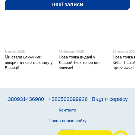
Інші записи
9 квітня 2026
26 березня 2025
10 червня 202
Ми стали ближчими:
Нова точка видачі у
Нова точка 
відкриття нового складу у
Львові! Тиск тепер ще
Київ і Льві
Вінниці!
ближче!
ще ближче!
+380931436980
+380503099926
Відділ сервісу
Контакти
Повна версія сайту
© 2026