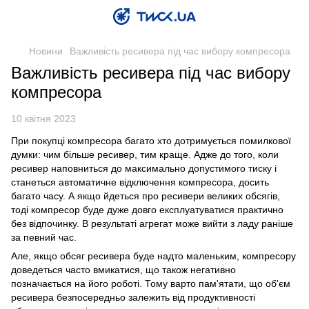
Новини
Важливість ресивера під час вибору компресора
Важливість ресивера під час вибору
компресора
10 квітня 2023
При покупці компресора багато хто дотримується помилкової
думки: чим більше ресивер, тим краще. Адже до того, коли
ресивер наповниться до максимально допустимого тиску і
станеться автоматичне відключення компресора, досить
багато часу. А якщо йдеться про ресивери великих обсягів,
тоді компресор буде дуже довго експлуатуватися практично
без відпочинку. В результаті агрегат може вийти з ладу раніше
за певний час.
Але, якщо обсяг ресивера буде надто маленьким, компресору
доведеться часто вмикатися, що також негативно
позначається на його роботі. Тому варто пам'ятати, що об'єм
ресивера безпосередньо залежить від продуктивності