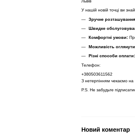
Львів
У нашій новій точці ви зна
Зручне розташування
Швидке обслуговува
Комфортні умови:
Про
Можливість оглянути
Різні способи оплати
Телефон:
+380503611562
З нетерпінням чекаємо на 
P.S. Не забудьте підписатис
Новий коментар