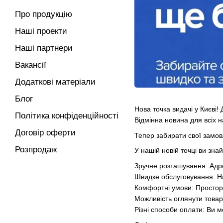
Про продукцію
Наші проекти
Наші партнери
Вакансії
Додаткові матеріали
Блог
Нова точка видачі у Києві!
Політика конфіденційності
Відмінна новина для всіх на
Договір оферти
Тепер забирати свої замо
Розпродаж
У нашій новій точці ви зна
Зручне розташування: Адре
Швидке обслуговування: Н
Комфортні умови: Простори
Можливість оглянути товар
Різні способи оплати: Ви 