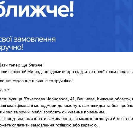
 Дати тепер ще ближче!
ших клієнтів! Ми раді повідомити про відкриття нової точки видачі з
влення стало ще швидше та зручніше!
йдете:
са: вулиця В'ячеслава Чорновола, 41, Вишневе, Київська область,
аші кваліфіковані менеджери допоможуть вам швидко та без пробл
й зал та зручні меблі зроблять очікування приємним.
: Перед тим, як забрати замовлення, ви можете оглянути його та пе
можете сплатити замовлення готівкою або карткою.