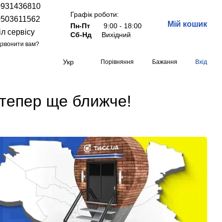
0931436810
Графік роботи:
0503611562
Мій кошик
Пн-Пт
9:00 - 18:00
іл сервісу
Сб-Нд
Вихідний
звонити вам?
Укр
Порівняння
Бажання
Вхід
К тепер ще ближче!