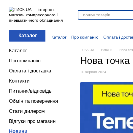
Перейти до основного контенту
Каталог
Каталог
Про компанію
Оплата і доста
Стати дилером
Відгуки про магазин
Вакансії
Додаткові матеріали
Блог
Каталог
TUSK.UA
Новини
Нова точ
Нова точка 
Про компанію
Оплата і доставка
10 червня 2024
Контакти
Питання/відповідь
Обмін та повернення
Стати дилером
Відгуки про магазин
Новини