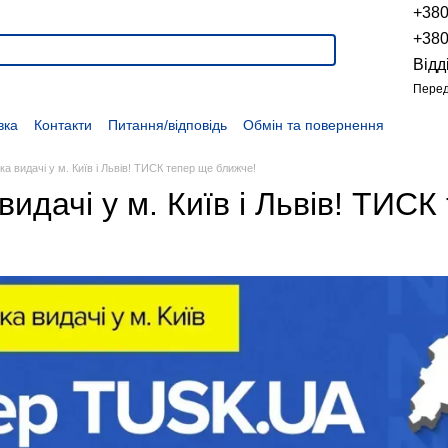
+38
+38
Відд
Перед
вка
Контакти
Питання/відповідь
Обмін та повернення
Новини
Про продукцію
Наші проекти
Наші партнери
Політика конфіденційності
Договір оферти
Розпродаж
ка видачі у м. Київ і Львів! ТИСК тепер ще ближче!
видачі у м. Київ і Львів! ТИС