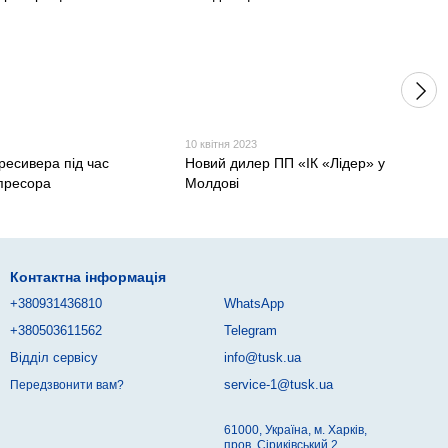
10 квітня 2023
ресивера під час
Новий дилер ПП «ІК «Лідер» у
пресора
Молдові
Контактна інформація
+380931436810
WhatsApp
+380503611562
Telegram
Відділ сервісу
info@tusk.ua
service-1@tusk.ua
Передзвонити вам?
61000, Україна, м. Харків,
пров. Сіриківський 2