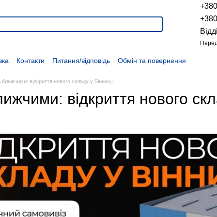
+38
+38
Відд
Перед
вка
Контакти
Питання/відповідь
Обмін та повернення
Новини
Про продукцію
Наші проекти
Наші партнери
Політика конфіденційності
Договір оферти
Розпродаж
 ближчими: відкриття нового складу у Вінниці!
ижчими: відкриття нового скла