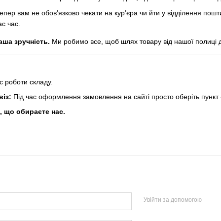
епер вам не обов’язково чекати на кур’єра чи йти у відділення пош
ас час.
аша зручність.
Ми робимо все, щоб шлях товару від нашої полиці 
с роботи складу.
із:
Під час оформлення замовлення на сайті просто оберіть пункт «
, що обираєте нас.
Увійти за допомогою