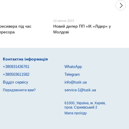
10 квітня 2023
ресивера під час
Новий дилер ПП «ІК «Лідер» у
пресора
Молдові
Контактна інформація
+380931436761
WhatsApp
+380503611582
Telegram
Відділ сервісу
info@tusk.ua
service-1@tusk.ua
Передзвонити вам?
61000, Україна, м. Харків,
пров. Сіриківський 2
Мапа проїзду