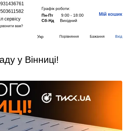
0931436761
Графік роботи:
0503611582
Мій кошик
Пн-Пт
9:00 - 18:00
іл сервісу
Сб-Нд
Вихідний
звонити вам?
Укр
Порівняння
Бажання
Вхід
ду у Вінниці!