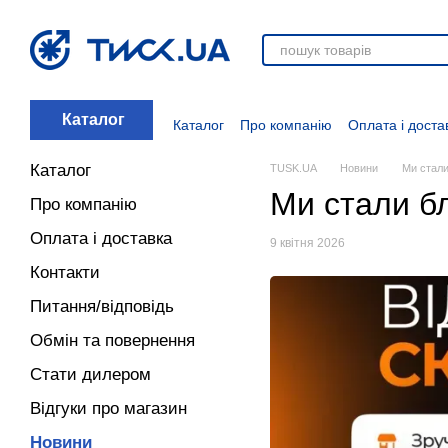
Перейти до основного контенту
Каталог
Каталог
Про компанію
Оплата і доста
Стати дилером
Відгуки про магазин
Вакансії
Додаткові матеріали
Блог
Каталог
TUSK.UA
Новини
Ми стали
Ми стали бл
Про компанію
Оплата і доставка
9 квітня 2026
Контакти
Питання/відповідь
Обмін та повернення
Стати дилером
Відгуки про магазин
Новини