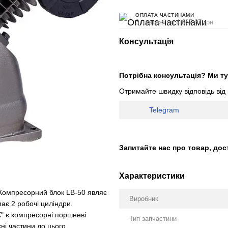
ОПЛАТА ЧАСТИНАМИ
3 платежі по 4 667.67 грн
Консультація
Потрібна консультація? Ми ту
Отримайте швидку відповідь від
Telegram
Запитайте нас про товар, дос
Характеристики
 Компресорний блок LB-50 являє
Виробник
є 2 робочі циліндри.
" є компресорні поршневі
Тип запчастини
сні частини до цього