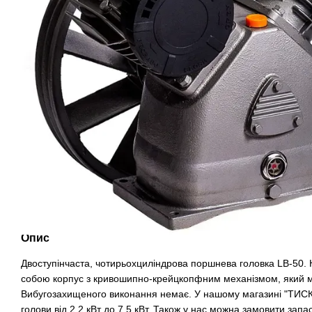
Опис
Двоступінчаста, чотирьохциліндрова поршнева головка LB-50.
собою корпус з кривошипно-крейцкопфним механізмом, який ма
Вибугозахищеного виконання немає. У нашому магазині "ТИСК
голови від 2.2 кВт до 7.5 кВт. Також у нас можна замовити запа