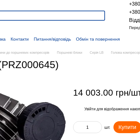
+38
+38
Відд
Перед
вка
Контакти
Питання/відповідь
Обмін та повернення
Новини
Про продукцію
Наші проекти
Наші партнери
Політика конфіденційності
Договір оферти
Розпродаж
ини до поршневих компресорів
Поршневі блоки
Серія LB
Голова компресор
 (PRZ000645)
14 003.00 грн/шт
Увійти
для відображення накоп
%
Купити
шт.