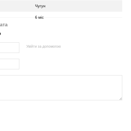
Чугун
6 міс
ата
р
Увійти за допомогою