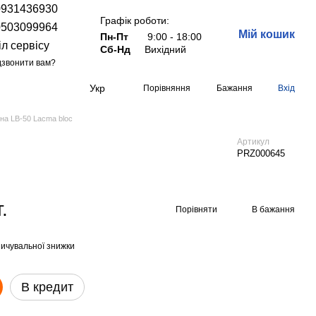
0931436930
Графік роботи:
0503099964
Мій кошик
Пн-Пт
9:00 - 18:00
іл сервісу
Сб-Нд
Вихідний
звонити вам?
Укр
Порівняння
Бажання
Вхід
на LB-50 Lacma bloc
Артикул
PRZ000645
.
Порівняти
В бажання
ичувальної знижки
В кредит