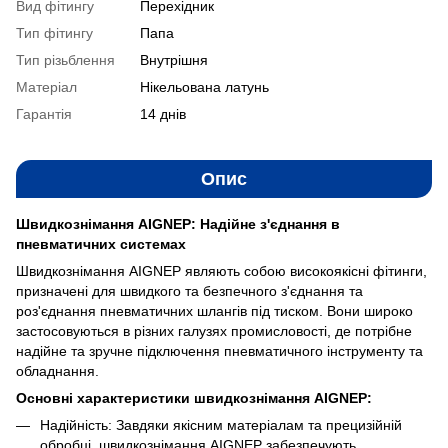
Вид фітингу
Перехідник
Тип фітингу
Папа
Тип різьблення
Внутрішня
Матеріал
Нікельована латунь
Гарантія
14 днів
Опис
Швидкознімання AIGNEP: Надійне з'єднання в
пневматичних системах
Швидкознімання AIGNEP являють собою високоякісні фітинги,
призначені для швидкого та безпечного з'єднання та
роз'єднання пневматичних шлангів під тиском. Вони широко
застосовуються в різних галузях промисловості, де потрібне
надійне та зручне підключення пневматичного інструменту та
обладнання.
Основні характеристики швидкознімання AIGNEP:
Надійність: Завдяки якісним матеріалам та прецизійній
обробці, швидкознімання AIGNEP забезпечують