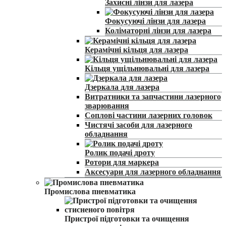
Захисні лінзи для лазера
Фокусуючі лінзи для лазера
Коліматорні лінзи для лазера
Керамічні кільця для лазера
Кільця ущільнювальні для лазера
Дзеркала для лазера
Витратники та запчастини лазерного
зварювання
Соплові частини лазерних головок
Чистячі засоби для лазерного
обладнання
Ролик подачі дроту
Ротори для маркера
Аксесуари для лазерного обладнання
Промислова пневматика
Пристрої підготовки та очищення