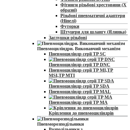
Фітинги різьбові хрестовини (Х
образні)
Різьбові пневматичні адаптери
(Ніпелі)
Футорки
Штуцери для шлангу (Ялинка)
Заглушки різьбові
Пневмоциліндри. Виконавчий механізм
Пневмоциліндр серії TP SC
Пневмоциліндр серії TP DNC
Пневмоциліндр серії TP MI,TP
MSI,TP MTI
Пневмоциліндр серії TP SDA
Пневмоциліндр серії TP MAL
Пневмоциліндр серії TP MA
Кріплення до пневмоциліндрів
Пневморозподільники
Розподільники з