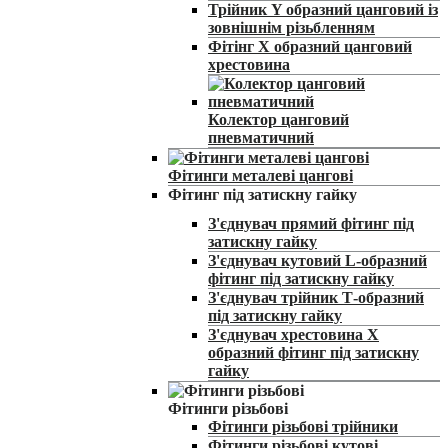
Трійник Y образний цанговий із
зовнішнім різьбленням
Фітінг Х образний цанговий
хрестовина
Колектор цанговий
пневматичний
Фітинги металеві цангові
Фітинг під затискну гайку
З'єднувач прямий фітинг під
затискну гайку
З'єднувач кутовий L-образний
фітинг під затискну гайку
З'єднувач трійник Т-образний
під затискну гайку
З'єднувач хрестовина X
образний фітинг під затискну
гайку
Фітинги різьбові
Фітинги різьбові трійники
Фітинги різьбові кутові