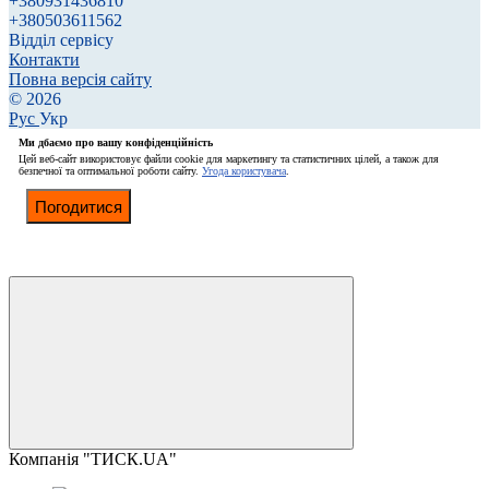
+380931436810
+380503611562
Відділ сервісу
Контакти
Повна версія сайту
© 2026
Рус
Укр
Ми дбаємо про вашу конфіденційність
Цей веб-сайт використовує файли cookie для маркетингу та статистичних цілей, а також для
безпечної та оптимальної роботи сайту.
Угода користувача
.
Погодитися
Компанія "ТИСК.UA"