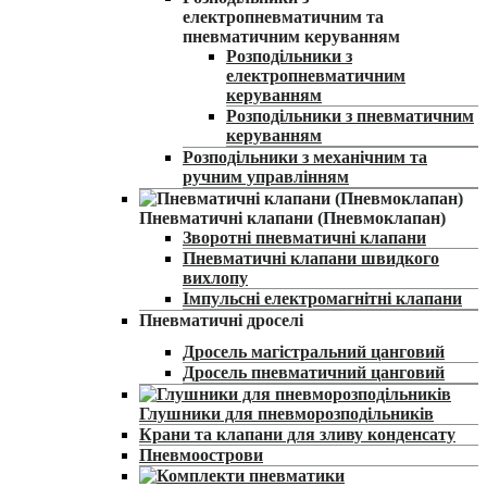
електропневматичним та
пневматичним керуванням
Розподільники з
електропневматичним
керуванням
Розподільники з пневматичним
керуванням
Розподільники з механічним та
ручним управлінням
Пневматичні клапани (Пневмоклапан)
Зворотні пневматичні клапани
Пневматичні клапани швидкого
вихлопу
Імпульсні електромагнітні клапани
Пневматичні дроселі
Дросель магістральний цанговий
Дросель пневматичний цанговий
Глушники для пневморозподільників
Крани та клапани для зливу конденсату
Пневмоострови