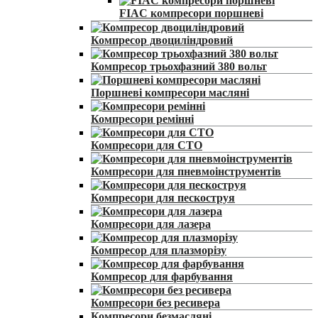
FIAC компресори поршневі
Компресор двоциліндровий
Компресор трьохфазний 380 вольт
Поршневі компресори масляні
Компресори ремінні
Компресори для СТО
Компресори для пневмоінструментів
Компресори для пескоструя
Компресори для лазера
Компресор для плазморізу
Компресор для фарбування
Компресори без ресивера
Компресори безмасляні