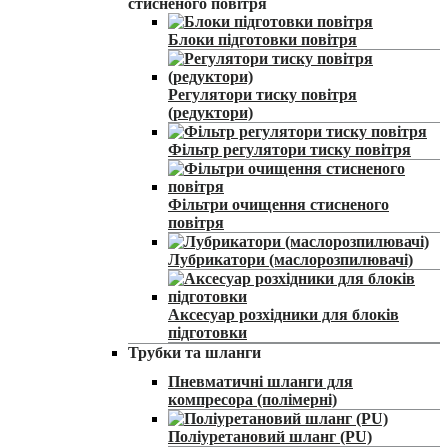
стисненого повітря
Блоки підготовки повітря
Регулятори тиску повітря
(редуктори)
Фільтр регулятори тиску повітря
Фільтри очищення стисненого
повітря
Лубрикатори (маслорозпилювачі)
Аксесуар розхідники для блоків
підготовки
Трубки та шланги
Пневматичні шланги для
компресора (полімерні)
Поліуретановий шланг (PU)