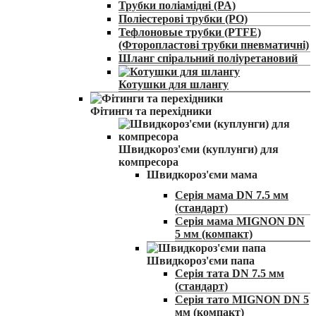
Трубки поліамідні (PA)
Поліестерові трубки (PO)
Тефлоновые трубки (PTFE)
(Фторопластові трубки пневматичні)
Шланг спіральний поліуретановий
Котушки для шлангу
Фітинги та перехідники
Швидкороз'єми (куплунги) для
компресора
Швидкороз'єми мама
Серія мама DN 7.5 мм
(стандарт)
Серія мама MIGNON DN
5 мм (компакт)
Швидкороз'єми папа
Серія тата DN 7.5 мм
(стандарт)
Серія тато MIGNON DN 5
мм (компакт)