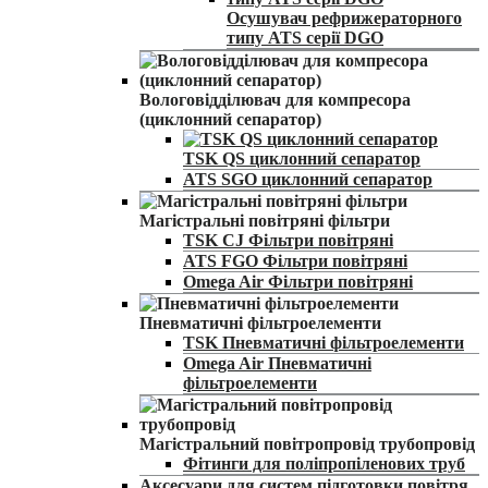
Осушувач рефрижераторного
типу ATS серії DGO
Вологовідділювач для компресора
(циклонний сепаратор)
TSK QS циклонний сепаратор
ATS SGO циклонний сепаратор
Магістральні повітряні фільтри
TSK CJ Фільтри повітряні
ATS FGO Фільтри повітряні
Omega Air Фільтри повітряні
Пневматичні фільтроелементи
TSK Пневматичні фільтроелементи
Omega Air Пневматичні
фільтроелементи
Магістральний повітропровід трубопровід
Фітинги для поліпропіленових труб
Аксесуари для систем підготовки повітря