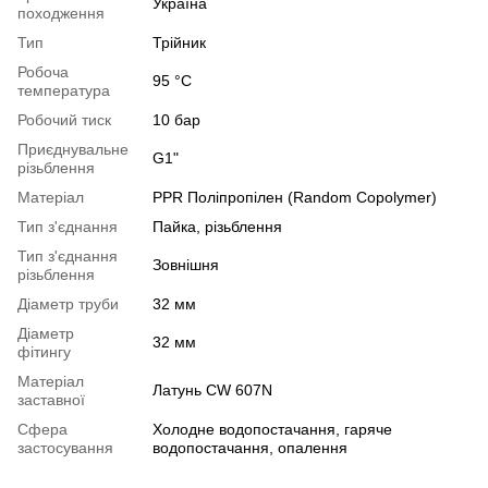
Україна
походження
Тип
Трійник
Робоча
95 °C
температура
Робочий тиск
10 бар
Приєднувальне
G1"
різьблення
Матеріал
PPR Поліпропілен (Random Copolymer)
Тип з'єднання
Пайка, різьблення
Тип з'єднання
Зовнішня
різьблення
Діаметр труби
32 мм
Діаметр
32 мм
фітингу
Матеріал
Латунь CW 607N
заставної
Сфера
Холодне водопостачання, гаряче
застосування
водопостачання, опалення