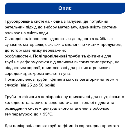
Опис
Трубопровідна система - одна з галузей, де потрібний
ретельний підхід до вибору матеріалу, адже якість системи
впливає на якість води.
Сьогодні поліпропілен відноситься до одного з найбільш
сучасних матеріалів, оскільки є екологічно чистим продуктом,
до того ж має низку переважних
особливостей.
Поліпропіленові труби та фітинги
для
труб
не деформуються під впливом високих температур, не
піддаються корозії, пристосовані для різних агресивних
середовищ, зокрема кислот і лугів.
Поліпропіленові труби і фітинги мають багаторічний термін
служби (від 25 до 50 років).
Труби та фітинги з поліпропілену призначені для внутрішнього
холодного та гарячого водопостачання, теплої підлоги та
розведення систем центрального опалення з робочою
температурою до + 95°С.
Для поліпропіленових труб та фітингів характерна простота