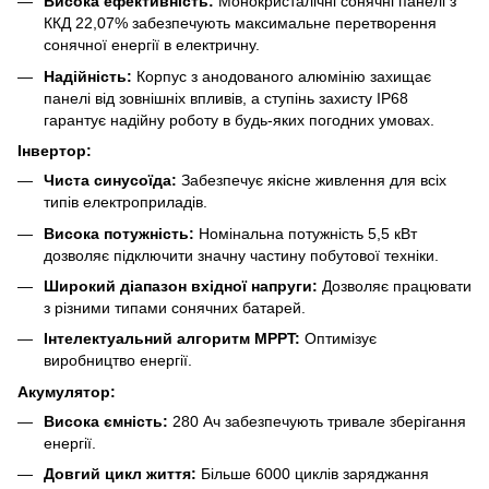
Висока ефективність:
Монокристалічні сонячні панелі з
ККД 22,07% забезпечують максимальне перетворення
сонячної енергії в електричну.
Надійність:
Корпус з анодованого алюмінію захищає
панелі від зовнішніх впливів, а ступінь захисту IP68
гарантує надійну роботу в будь-яких погодних умовах.
Інвертор:
Чиста синусоїда:
Забезпечує якісне живлення для всіх
типів електроприладів.
Висока потужність:
Номінальна потужність 5,5 кВт
дозволяє підключити значну частину побутової техніки.
Широкий діапазон вхідної напруги:
Дозволяє працювати
з різними типами сонячних батарей.
Інтелектуальний алгоритм MPPT:
Оптимізує
виробництво енергії.
Акумулятор:
Висока ємність:
280 Ач забезпечують тривале зберігання
енергії.
Довгий цикл життя:
Більше 6000 циклів заряджання