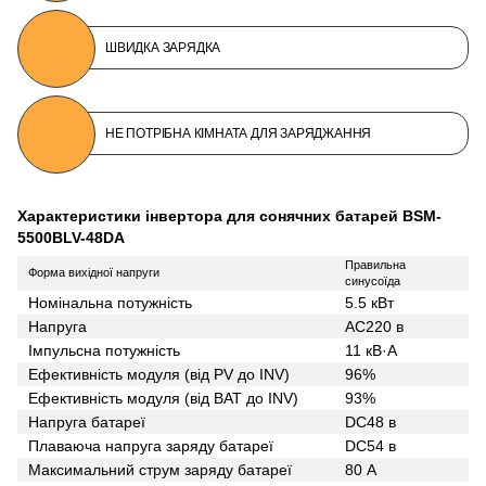
ШВИДКА ЗАРЯДКА
НЕ ПОТРІБНА КІМНАТА ДЛЯ ЗАРЯДЖАННЯ
Характеристики інвертора для сонячних батарей BSM-
5500BLV-48DA
Правильна
Форма вихідної напруги
синусоїда
Номінальна потужність
5.5 кВт
Напруга
AC220 в
Імпульсна потужність
11 кВ·А
Ефективність модуля (від PV до INV)
96%
Ефективність модуля (від BAT до INV)
93%
Напруга батареї
DC48 в
Плаваюча напруга заряду батареї
DC54 в
Максимальний струм заряду батареї
80 А