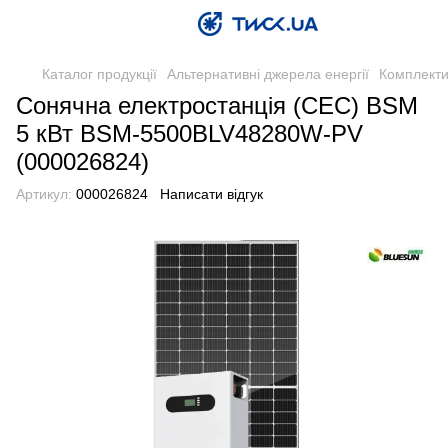
Каталог продукції
Альтернативні джерела енергії
Комплекти
Сонячна електростанція (СЕС) BSM
5 кВт BSM-5500BLV48280W-PV
(000026824)
Артикул:
000026824
Написати відгук