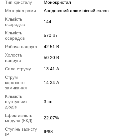
Тип кристалу
Монокристал
Матеріал рами
Анодований алюмінієвий сплав
Кількість
144
осередків
Кількість
570 Вт
осередків
Робоча напруга
42.51 В
Холоста
50.20 В
напруга
Сила струму
13.41 А
Струм
короткого
14.34 А
замикання
Кількість
шунтуючих
3 шт
діодів
Ефективність
22.07%
модуля (ККД)
Ступінь захисту
IP68
IP