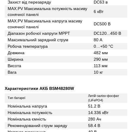
Захист від перезаряду
DC63 в
MAX.PV Максимальна потужність масиву
6 кВт
сонячної панелі
MAX.PV Максимальна напруга масиву
DC500 В
сонячної панелі
Діапазон робочої напруги MPPT
DC120...450 В
Максимальний зарядний струм
80 А
Робоча температура
0…+50 °С
Довжина
482 мм
Ширина
290 мм
Висота
113 мм
Вага
10 кг
Характеристики АКБ BSM48280W
Литій-залізо-фосфат
Тип батареї
(LiFePO4)
Номінальна напруга
51.2 В
Номінальна потужність
14.336 кВт
Номінальна ємність
280 Ач
Рекомендований струм заряду
58.4 В
Напруга вимкнення
40 В