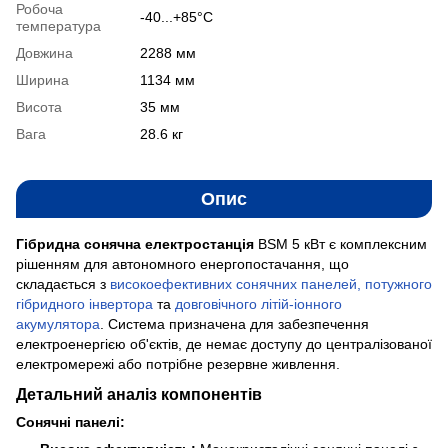
Робоча
-40...+85°C
температура
Довжина
2288 мм
Ширина
1134 мм
Висота
35 мм
Вага
28.6 кг
Опис
Гібридна сонячна електростанція
BSM 5 кВт є комплексним
рішенням для автономного енергопостачання, що
складається з
високоефективних сонячних панелей
, потужного
гібридного інвертора
та
довговічного літій-іонного
акумулятора
. Система призначена для забезпечення
електроенергією об'єктів, де немає доступу до централізованої
електромережі або потрібне резервне живлення.
Детальний аналіз компонентів
Сонячні панелі: