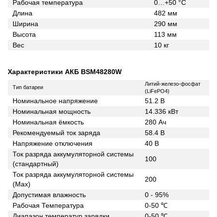
Рабочая температура
0…+50 °С
Длина
482 мм
Ширина
290 мм
Высота
113 мм
Вес
10 кг
Характеристики АКБ BSM48280W
Литий-железо-фосфат
Тип батареи
(LiFePO4)
Номинальное напряжение
51.2 В
Номинальная мощность
14.336 кВт
Номинальная ёмкость
280 Ач
Рекомендуемый ток заряда
58.4 В
Напряжение отключения
40 В
Ток разряда аккумуляторной системы
100
(стандартный)
Ток разряда аккумуляторной системы
200
(Мах)
Допустимая влажность
0 - 95%
Рабочая Температура
0-50 ℃
Диапазон температур зарядки
0-50 ℃