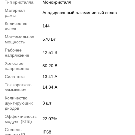
Тип кристалла
Монокристалл
Материал
Анодированный алюминиевый сплав
рамы
Количество
144
ячеек
Максимальная
570 Вт
мощность
Рабочее
42.51 В
напряжение
Холостое
50.20 В
напряжение
Сила тока
13.41 А
Ток короткого
14.34 А
замыкания
Количество
шунтирующих
3 шт
диодов
Эффективность
22.07%
модуля (КПД)
Степень
IP68
защиты IP