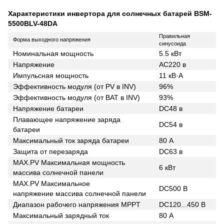
Характеристики инвертора для солнечных батарей BSM-
5500BLV-48DA
Правильная
Форма выходного напряжения
синусоида
Номинальная мощность
5.5 кВт
Напряжение
AC220 в
Импульсная мощность
11 кВ·А
Эффективность модуля (от PV в INV)
96%
Эффективность модуля (от BAT в INV)
93%
Напряжение батареи
DC48 в
Плавающее напряжение заряда
DC54 в
батареи
Максимальный ток заряда батареи
80 А
Защита от перезаряда
DC63 в
MAX.PV Максимальная мощность
6 кВт
массива солнечной панели
MAX.PV Максимальное
DC500 В
напряжение массива солнечной панели
Диапазон рабочего напряжения MPPT
DC120...450 В
Максимальный зарядный ток
80 А