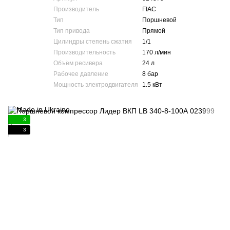
Производитель
FIAC
Тип
Поршневой
Тип привода
Прямой
Цилиндры степень сжатия
1/1
Производительность
170 л/мин
Объём ресивера
24 л
Рабочее давление
8 бар
Мощность электродвигателя
1.5 кВт
3
3