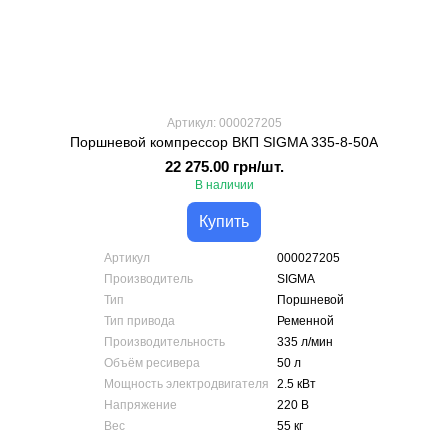
Артикул: 000027205
Поршневой компрессор ВКП SIGMA 335-8-50А
22 275.00 грн/шт.
В наличии
Купить
Артикул
000027205
Производитель
SIGMA
Тип
Поршневой
Тип привода
Ременной
Производительность
335 л/мин
Объём ресивера
50 л
Мощность электродвигателя
2.5 кВт
Напряжение
220 В
Вес
55 кг