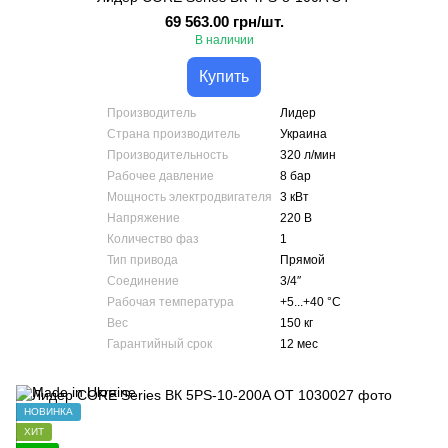
69 563.00 грн/шт.
В наличии
Купить
Производитель
Лидер
Страна производитель
Украина
Производительность
320 л/мин
Рабочее давление
8 бар
Мощность электродвигателя
3 кВт
Напряжение
220 В
Количество фаз
1
Тип привода
Прямой
Соединение
3/4″
Рабочая температура
+5...+40 °С
Вес
150 кг
Гарантийный срок
12 мес
НОВИНКА
ХИТ