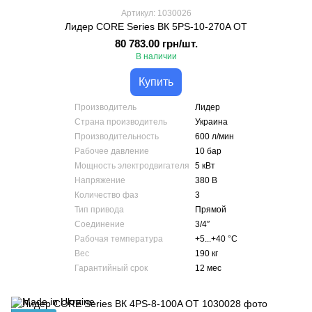
Артикул: 1030026
Лидер CORE Series ВК 5PS-10-270A ОТ
80 783.00 грн/шт.
В наличии
Купить
Производитель
Лидер
Страна производитель
Украина
Производительность
600 л/мин
Рабочее давление
10 бар
Мощность электродвигателя
5 кВт
Напряжение
380 В
Количество фаз
3
Тип привода
Прямой
Соединение
3/4″
Рабочая температура
+5...+40 °С
Вес
190 кг
Гарантийный срок
12 мес