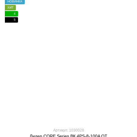
НОВИНКА
ХИТ
4
5
Артикул: 1030028
Лидер CORE Series ВК 4PS-8-100A ОТ