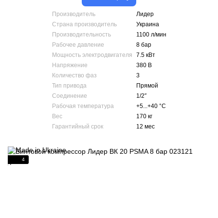
Производитель
Лидер
Страна производитель
Украина
Производительность
1100 л/мин
Рабочее давление
8 бар
Мощность электродвигателя
7.5 кВт
Напряжение
380 В
Количество фаз
3
Тип привода
Прямой
Соединение
1/2″
Рабочая температура
+5...+40 °С
Вес
170 кг
Гарантийный срок
12 мес
4