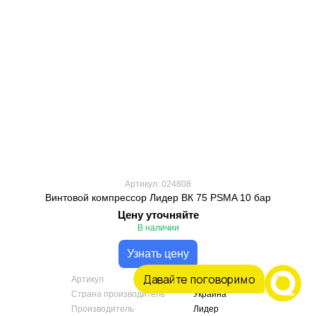
Артикул: 024808
Винтовой компрессор Лидер ВК 75 PSMA 10 бар
Цену уточняйте
В наличии
Узнать цену
Давайте поговоримо
Артикул
024808
Страна производитель
Украина
Производитель
Лидер