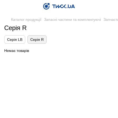
Каталог продукції
Запасні частини та комплектуючі
Запчаст
Серія R
Серія LB
Серія R
Немає товарів