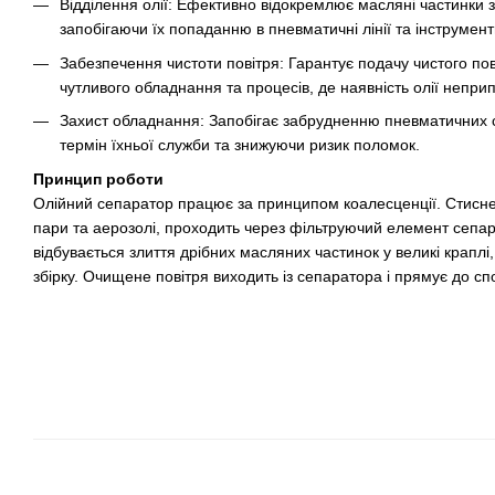
Відділення олії: Ефективно відокремлює масляні частинки з
запобігаючи їх попаданню в пневматичні лінії та інструмент
Забезпечення чистоти повітря: Гарантує подачу чистого по
чутливого обладнання та процесів, де наявність олії непри
Захист обладнання: Запобігає забрудненню пневматичних 
термін їхньої служби та знижуючи ризик поломок.
Принцип роботи
Олійний сепаратор працює за принципом коалесценції. Стиснен
пари та аерозолі, проходить через фільтруючий елемент сепар
відбувається злиття дрібних масляних частинок у великі краплі, 
збірку. Очищене повітря виходить із сепаратора і прямує до с