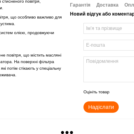
і стисненого повітря,
Гарантія
Доставка
Опл
и.
Новий відгук або комента
вітря, що особливо важливо для
пустима.
систем олією, продовжуючи
е повітря, що містить масляні
атора. На поверхні фільтра
які потім стікають у спеціальну
поживача.
Оцініть товар
Надіслати