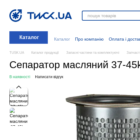
Перейти до основного контенту
Каталог
Каталог
Про компанію
Оплата і доста
Стати дилером
Відгуки про магазин
Вакансії
Додаткові матеріали
Блог
TUSK.UA
Каталог продукції
Запасні частини та комплектуючі
Запчаст
Сепаратор масляний 37-45
В наявності
Написати відгук