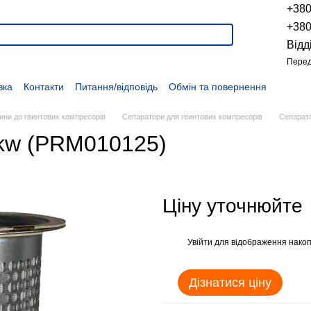
+38
+38
Відд
Перед
вка
Контакти
Питання/відповідь
Обмін та повернення
Новини
Про продукцію
Наші проекти
Наші партнери
Політика конфіденційності
Договір оферти
Розпродаж
ини до гвинтових компресорів
Сепаратори для гвинтових компресорів
Сепарат
kw (PRM010125)
Ціну уточнюйте
Увійти
для відображення накоп
%
Дізнатися ціну