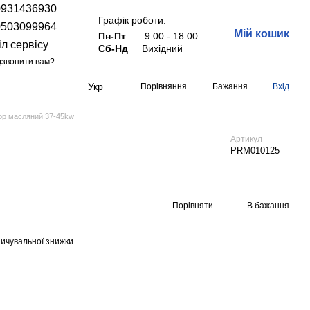
0931436930
Графік роботи:
0503099964
Мій кошик
Пн-Пт
9:00 - 18:00
іл сервісу
Сб-Нд
Вихідний
звонити вам?
Укр
Порівняння
Бажання
Вхід
ор масляний 37-45kw
Артикул
PRM010125
Порівняти
В бажання
ичувальної знижки