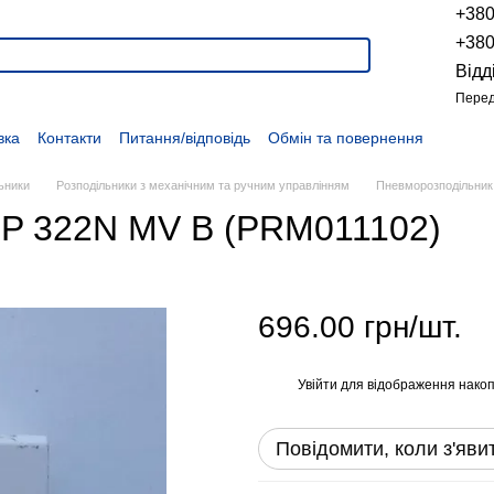
+38
+38
Відд
Перед
вка
Контакти
Питання/відповідь
Обмін та повернення
Новини
Про продукцію
Наші проекти
Наші партнери
Політика конфіденційності
Договір оферти
Розпродаж
ьники
Розподільники з механічним та ручним управлінням
Пневморозподільник 
TP 322N MV B (PRM011102)
696.00 грн/шт.
Увійти
для відображення накоп
%
Повідомити, коли з'яви