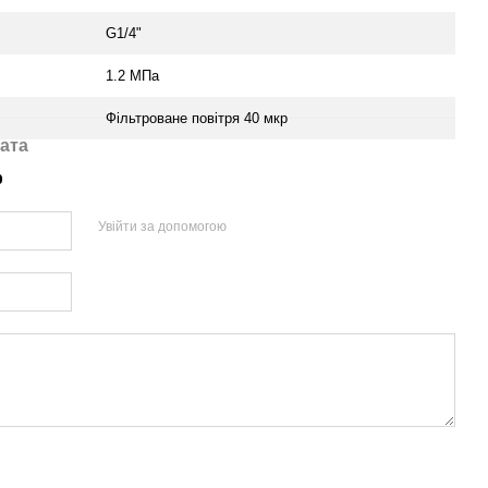
G1/4"
1.2 MПа
Фільтроване повітря 40 мкр
ата
р
Увійти за допомогою