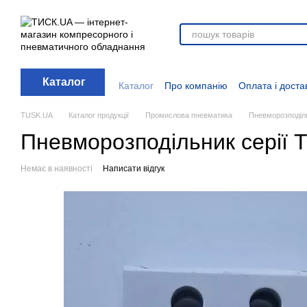
Перейти до основного контенту
Каталог
Каталог
Про компанію
Оплата і доста
Стати дилером
Відгуки про магазин
Вакансії
Додаткові матеріали
Блог
TUSK.UA
Каталог продукції
Промислова пневматика
Пневморозподіл
Пневморозподільник серії 
Немає в наявності
Написати відгук