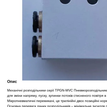
Опис
Механічні розподільники серії TPGN-MVC Пневморозподільник
для зміни напряму, пуску, зупинки потоків стисненого повітря в
Мікропневматичні перемикачі, це трилінійні двох позиційні нор
Основна перевага даних розподільників – мінімальне зусилля