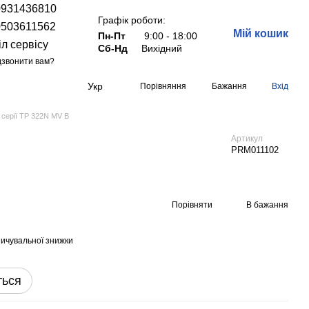
0931436810
Графік роботи:
0503611562
Мій кошик
Пн-Пт
9:00 - 18:00
іл сервісу
Сб-Нд
Вихідний
звонити вам?
Укр
Порівняння
Бажання
Вхід
серії TP 322N MV B
Артикул
PRM011102
Порівняти
В бажання
ичувальної знижки
ться