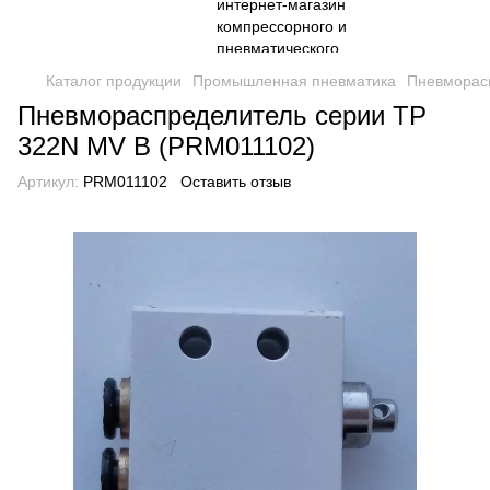
Каталог продукции
Промышленная пневматика
Пневморас
Пневмораспределитель серии TP
322N MV B (PRM011102)
Артикул:
PRM011102
Оставить отзыв