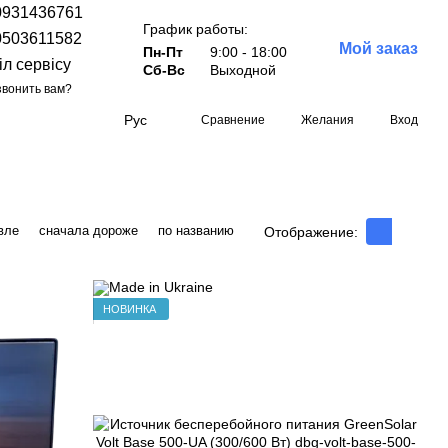
0931436761
График работы:
0503611582
Мой заказ
Пн-Пт
9:00 - 18:00
іл сервісу
Сб-Вс
Выходной
вонить вам?
Рус
Сравнение
Желания
Вход
вле
сначала дороже
по названию
Отображение:
НОВИНКА