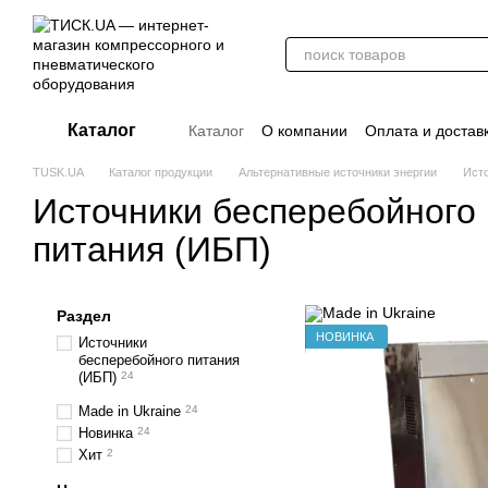
Перейти к основному контенту
Каталог
Каталог
О компании
Оплата и достав
Отзывы о магазине
Новости
О прод
TUSK.UA
Каталог продукции
Альтернативные источники энергии
Исто
Дополнительные материалы
Блог
Источники бесперебойного
питания (ИБП)
Раздел
НОВИНКА
Источники
бесперебойного питания
(ИБП)
24
Made in Ukraine
24
Новинка
24
Хит
2