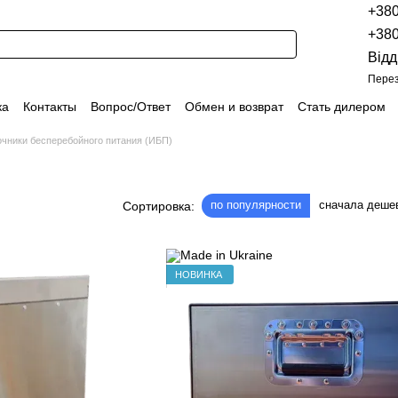
+38
+38
Відд
Перез
ка
Контакты
Вопрос/Ответ
Обмен и возврат
Стать дилером
укции
Наши проекты
Наши партнеры
Вакансии
чники бесперебойного питания (ИБП)
Политика конфиденциальности
Договор оферты
Распродажа
по популярности
сначала деше
Сортировка:
НОВИНКА