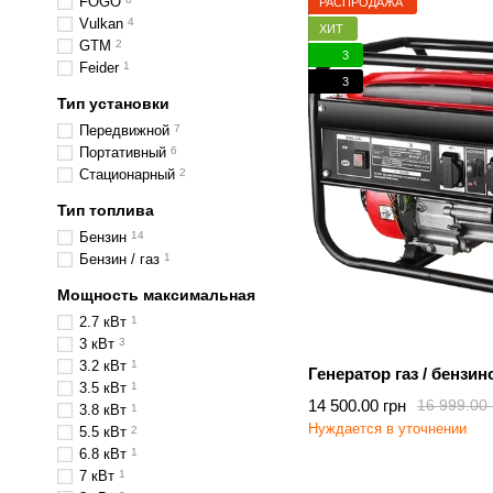
FOGO
РАСПРОДАЖА
Vulkan
4
ХИТ
GTM
2
3
Feider
1
3
Тип установки
Передвижной
7
Портативный
6
Стационарный
2
Тип топлива
Бензин
14
Бензин / газ
1
Мощность максимальная
2.7 кВт
1
3 кВт
3
3.2 кВт
1
Генератор газ / бензин
3.5 кВт
1
14 500.00 грн
16 999.00 
3.8 кВт
1
Нуждается в уточнении
5.5 кВт
2
6.8 кВт
1
7 кВт
1