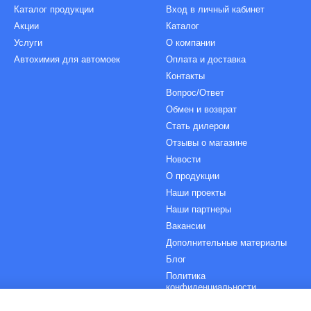
Каталог продукции
Вход в личный кабинет
вредных выхлопов;
Акции
Каталог
Услуги
О компании
ния и обслуживания;
Автохимия для автомоек
Оплата и доставка
 холодных условиях;
Контакты
Вопрос/Ответ
Обмен и возврат
Стать дилером
собны беспрерывно работать до 10 часов в сутки.
Отзывы о магазине
ификации
бензиновых генераторов
Новости
бностей пользователей, можно
купить генератор бензиновый
: перед
О продукции
ся модели с рамной конструкцией. Это отличное решение для подк
Наши проекты
таточно большими размерами и весом больше 40 кг.
Наши партнеры
Вакансии
омпактное устройство, рекомендуется остановить свой выбор на п
с правильной синусоидальной формой, что крайне важно для питан
Дополнительные материалы
нащен удобными ручками и колесами, что значительно упрощает 
Блог
Политика
конфиденциальности
ратор
можно с двухтактным или четырехтактным двигателем. Первы
Договор оферты
ть и доступную стоимость. Четырехтактные аналоги более удобны