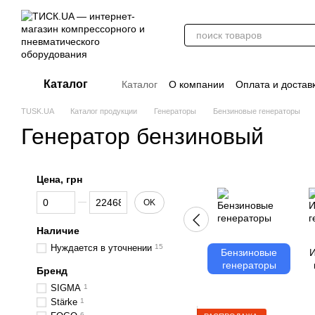
Перейти к основному контенту
Каталог
Каталог
О компании
Оплата и достав
Отзывы о магазине
Новости
О прод
TUSK.UA
Каталог продукции
Генераторы
Бензиновые генераторы
Дополнительные материалы
Блог
Генератор бензиновый
Цена, грн
От Цена, грн
До Цена, грн
OK
Наличие
Нуждается в уточнении
15
Бензиновые
И
генераторы
Бренд
SIGMA
1
Stärke
1
6