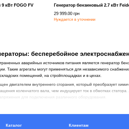
 9 кВт FOGO FV
Генератор бензиновый 2.7 кВт Feid
29 999.00 грн
Нуждается в уточнении
нераторы
: бесперебойное электроснабже
траненных аварийных источников питания является
генератор бен
ии. Такие агрегаты могут применяться для независимого снабжени
складских помещений, на стройплощадках и в цехах.
щен двигателем внутреннего сгорания, который преобразует химиче
ащения коленчатого вала, чем индуцирует ток в обмотках статора.
апряжения для подключения различного оборудования.
снащены индикаторами нагрузки, системами контроля расхода масл
обладают и другими многочисленными преимуществами по сравнен
Каталог
Клиентам