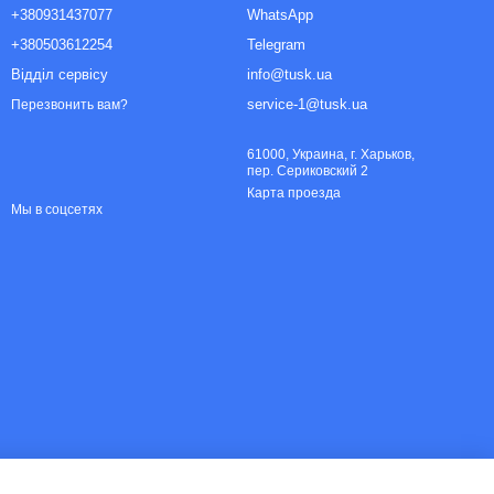
+380931437077
WhatsApp
+380503612254
Telegram
Відділ сервісу
info@tusk.ua
service-1@tusk.ua
Перезвонить вам?
61000, Украина, г. Харьков,
пер. Сериковский 2
Карта проезда
Мы в соцсетях
вижной, стационарный или портативный. Особенной
лючения крупногабаритного бытового оборудования. Такие
ортативных инверторных моделях. Аппаратура выдает чистое,
ия чувствительных электронных устройств. Передвижной
перемещение, нет необходимости поднимать тяжелое
й вариант предназначен для кратковременного применения,
 для длительной эксплуатации. Такое оборудование