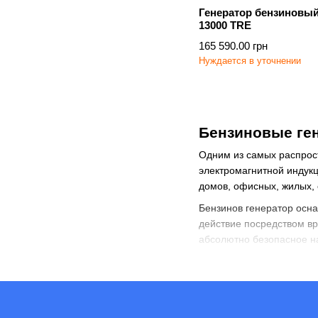
Генератор бензиновый
13000 TRE
165 590.00 грн
Нуждается в уточнении
Бензиновые ге
Одним из самых распрос
электромагнитной индукц
домов, офисных, жилых, 
Бензинов генератор
осна
действие посредством вр
абсолютно безопасное н
Также такие агрегаты о
уровня шума.
Бензиновые генераторы