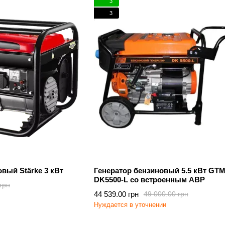
3
3
овый Stärke 3 кВт
Генератор бензиновый 5.5 кВт GT
DK5500-L cо встроенным АВР
грн
44 539.00 грн
49 000.00 грн
Нуждается в уточнении