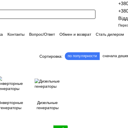
+38
+38
Відд
Перез
ка
Контакты
Вопрос/Ответ
Обмен и возврат
Стать дилером
укции
Наши проекты
Наши партнеры
Вакансии
Политика конфиденциальности
Договор оферты
Распродажа
по популярности
сначала деше
Сортировка:
нверторные
Дизельные
генераторы
генераторы