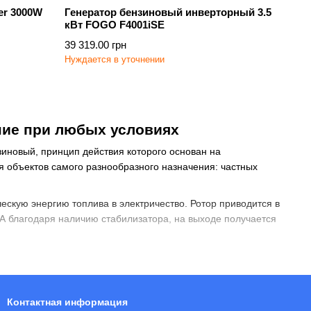
er 3000W
Генератор бензиновый инверторный 3.5
кВт FOGO F4001iSE
39 319.00 грн
Нуждается в уточнении
ние при любых условиях
зиновый
, принцип действия которого основан на
я объектов самого разнообразного назначения: частных
скую энергию топлива в электричество. Ротор приводится в
 А благодаря наличию стабилизатора, на выходе получается
а, электростартерами и специальными кожухами для снижения
ии с дизельными аналогами. Среди них:
Контактная информация