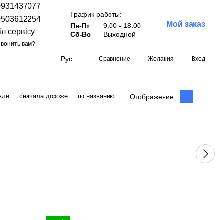
0931437077
График работы:
0503612254
Мой заказ
Пн-Пт
9:00 - 18:00
іл сервісу
Сб-Вс
Выходной
вонить вам?
Рус
Сравнение
Желания
Вход
вле
сначала дороже
по названию
Отображение: