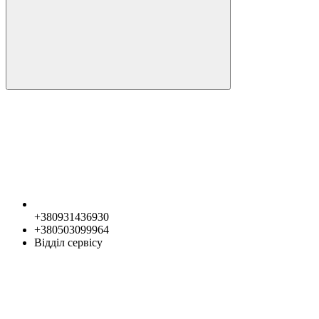
+380931436930
+380503099964
Відділ сервісу