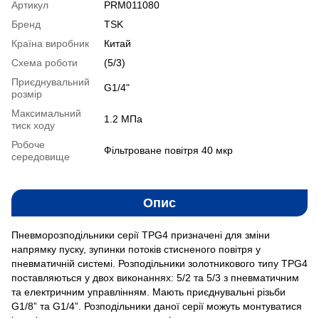
Артикул
PRM011080
Бренд
TSK
Країна виробник
Китай
Схема роботи
(5/3)
Приєднувальний
G1/4"
розмір
Максимальний
1.2 MПа
тиск ходу
Робоче
Фільтроване повітря 40 мкр
середовище
Опис
Пневморозподільники серії ТРG4 призначені для зміни
напрямку пуску, зупинки потоків стисненого повітря у
пневматичній системі. Розподільники золотникового типу ТРG4
поставляються у двох виконаннях: 5/2 та 5/3 з пневматичним
та електричним управлінням. Мають приєднувальні різьби
G1/8” та G1/4”. Розподільники даної серії можуть монтуватися