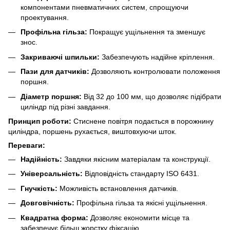
компонентами пневматичних систем, спрощуючи
проектування.
Профільна гільза:
Покращує ущільнення та зменшує
знос.
Закриваючі шпильки:
Забезпечують надійне кріплення.
Пази для датчиків:
Дозволяють контролювати положення
поршня.
Діаметр поршня:
Від 32 до 100 мм, що дозволяє підібрати
циліндр під різні завдання.
Принцип роботи:
Стиснене повітря подається в порожнину
циліндра, поршень рухається, виштовхуючи шток.
Переваги:
Надійність:
Завдяки якісним матеріалам та конструкції.
Універсальність:
Відповідність стандарту ISO 6431.
Гнучкість:
Можливість встановлення датчиків.
Довговічність:
Профільна гільза та якісні ущільнення.
Квадратна форма:
Дозволяє економити місце та
забезпечує більш жорстку фіксацію.