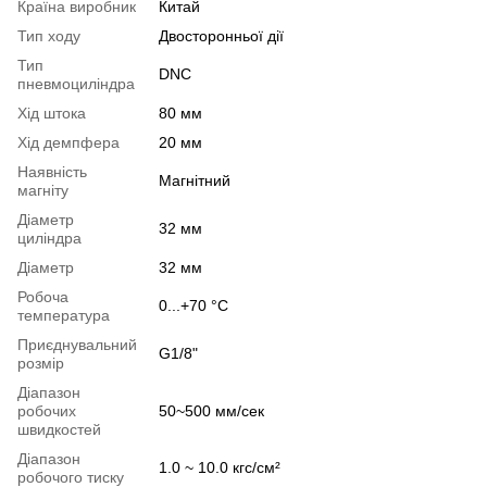
Країна виробник
Китай
Тип ходу
Двосторонньої дії
Тип
DNC
пневмоциліндра
Хід штока
80 мм
Хід демпфера
20 мм
Наявність
Магнітний
магніту
Діаметр
32 мм
циліндра
Діаметр
32 мм
Робоча
0...+70 °С
температура
Приєднувальний
G1/8"
розмір
Діапазон
робочих
50~500 мм/сек
швидкостей
Діапазон
1.0 ~ 10.0 кгс/см²
робочого тиску