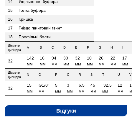
14
Ущільнення буфера
15
Голка буфера
16
Кришка
17
Гніздо гвинтовий гвинт
18
Профільні болти
Діаметр
A
B
C
D
E
F
G
H
I
циліндра
142
16
94
30
32
10
26
22
17
32
мм
мм
мм
мм
мм
мм
мм
мм
мм
Діаметр
N
O
P
Q
R
S
T
U
V
циліндра
15
G1/8"
5
3
6.5
45
32.5
12
1
32
мм
мм
мм
мм
мм
мм
мм
мм
Відгуки