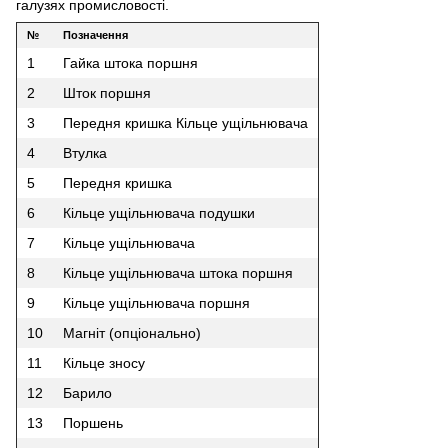
галузях промисловості.
№
Позначення
1
Гайка штока поршня
2
Шток поршня
3
Передня кришка Кільце ущільнювача
4
Втулка
5
Передня кришка
6
Кільце ущільнювача подушки
7
Кільце ущільнювача
8
Кільце ущільнювача штока поршня
9
Кільце ущільнювача поршня
10
Магніт (опціонально)
11
Кільце зносу
12
Барило
13
Поршень