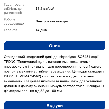
Гарантована
стійкість до
15,2 кгс/см²
ризистенції
Робоче
Фільтроване повітря
середовище
Гарантія
14 днів
Опис
Стандартний квадратний циліндр: відповідає ISO6431 серії
TPDNC "Пневмоциліндри є виконавчими механізмами
пневмосистем і призначені для перетворення: енергії сатого
повітря в механічне лінійне переміщення. Циліндри стандарту
ISO6431 (VDMA 24562) і поставляються в двох основних
виконаннях. і закриває шпильки та наявні пази для установки
датчиків.В даному виконанні можуть поставлятися циліндри і з
діаметром поршня від 32 до 100 мм.
Відгуки