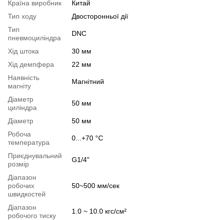
Країна виробник
Китай
Тип ходу
Двосторонньої дії
Тип
DNC
пневмоциліндра
Хід штока
30 мм
Хід демпфера
22 мм
Наявність
Магнітний
магніту
Діаметр
50 мм
циліндра
Діаметр
50 мм
Робоча
0...+70 °С
температура
Приєднувальний
G1/4"
розмір
Діапазон
робочих
50~500 мм/сек
швидкостей
Діапазон
1.0 ~ 10.0 кгс/см²
робочого тиску