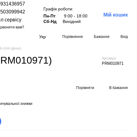
0931436957
Графік роботи:
0503099942
Мій кошик
Пн-Пт
9:00 - 18:00
іл сервісу
Сб-Нд
Вихідний
звонити вам?
Укр
Порівняння
Бажання
Вхід
-G04 (фітінг)
(PRM010971)
Артикул
PRM010971
Порівняти
В бажання
ичувальної знижки