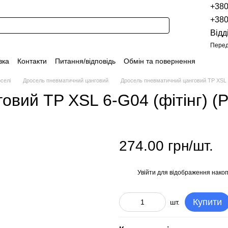
+38
+38
Відд
Перед
вка
Контакти
Питання/відповідь
Обмін та повернення
Новини
Про продукцію
Наші проекти
Наші партнери
селі
Дросель пневматичний цанговий
Дросель пневматичний цанговий TP XSL 6
Політика конфіденційності
Договір оферти
Розпродаж
овий TP XSL 6-G04 (фітінг) 
274.00 грн/шт.
Увійти
для відображення накоп
%
Купити
шт.