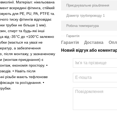
вмолінії. Матеріал: нікельована
Приєднувальне різьблення
ент всередині фітинга, стійкий
ують для PE, PU, ​​PA, PTFE та.
Діаметр трубопроводу 1
чого тиску фітингів відповідає
ки трубки не більше 1 мм).
Робоча температура
ин, спирт та будь-які інші
Гарантія
ща від -35°С до +100°С залежно
Гарантія
Доставка
Опл
бки (мається на увазі не
ператур, а забезпечення
Новий відгук або комента
ою, після монтажу, у зазначеному
ми (монтаж-приєднання) є
онтаж, економія простору. •
одів. • Навіть після
ічні різьби мають тефлонове
фіксація та роз'єднання. •
трубки.