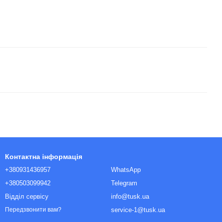
Контактна інформація
+380931436957
WhatsApp
+380503099942
Telegram
Відділ сервісу
info@tusk.ua
service-1@tusk.ua
Передзвонити вам?