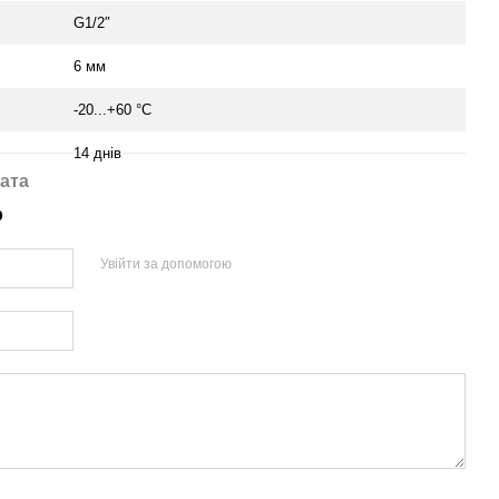
G1/2″
6 мм
-20...+60 °С
14 днів
ата
р
Увійти за допомогою