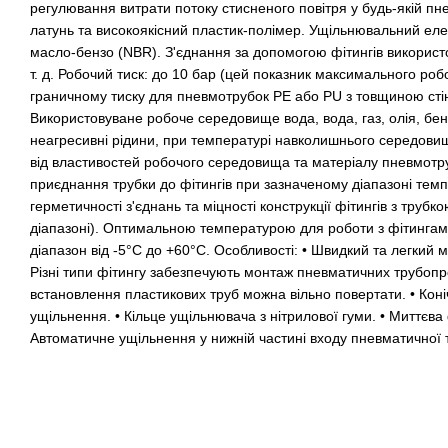
регулювання витрати потоку стисненого повітря у будь-якій пне
латунь та високоякісний пластик-полімер. Ущільнювальний елем
масло-бензо (NBR). З'єднання за допомогою фітингів використов
т. д. Робочий тиск: до 10 бар (цей показник максимального робо
граничному тиску для пневмотрубок РЕ або PU з товщиною стін
Використовуване робоче середовище вода, вода, газ, олія, бенз
неагресивні рідини, при температурі навколишнього середови
від властивостей робочого середовища та матеріалу пневмотру
приєднання трубки до фітингів при зазначеному діапазоні тем
герметичності з'єднань та міцності конструкції фітингів з трубк
діапазоні). Оптимальною температурою для роботи з фітинга
діапазон від -5°С до +60°С. Особливості: • Швидкий та легкий м
Різні типи фітингу забезпечують монтаж пневматичних трубопров
встановлення пластикових труб можна вільно повертати. • Кон
ущільнення. • Кільце ущільнювача з нітрилової гуми. • Миттєва 
Автоматичне ущільнення у нижній частині входу пневматичної 