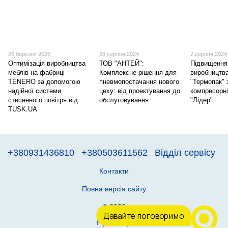
26 березня 2025
28 серпня 2024
7 серпня 2024
Оптимізація виробництва
ТОВ "АНТЕЙ":
Підвищення
меблів на фабриці
Комплексне рішення для
виробництв
TENERO за допомогою
пневмопостачання нового
"Термопак" 
надійної системи
цеху: від проектування до
компресорні
стисненого повітря від
обслуговування
"Лідер"
TUSK.UA
+380931436810
+380503611562
Відділ сервісу
Контакти
Повна версія сайту
© 2026
Давайте поговоримо
Рус
Укр