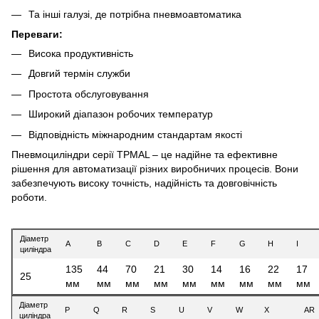
Та інші галузі, де потрібна пневмоавтоматика
Переваги:
Висока продуктивність
Довгий термін служби
Простота обслуговування
Широкий діапазон робочих температур
Відповідність міжнародним стандартам якості
Пневмоциліндри серії TPMAL – це надійне та ефективне
рішення для автоматизації різних виробничих процесів. Вони
забезпечують високу точність, надійність та довговічність
роботи.
Діаметр
A
B
C
D
E
F
G
H
I
циліндра
135
44
70
21
30
14
16
22
17
25
мм
мм
мм
мм
мм
мм
мм
мм
мм
Діаметр
P
Q
R
S
U
V
W
X
AR
циліндра