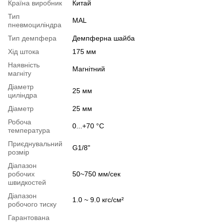
Країна виробник
Китай
Тип
MAL
пневмоциліндра
Тип демпфера
Демпферна шайба
Хід штока
175 мм
Наявність
Магнітний
магніту
Діаметр
25 мм
циліндра
Діаметр
25 мм
Робоча
0...+70 °С
температура
Приєднувальний
G1/8"
розмір
Діапазон
робочих
50~750 мм/сек
швидкостей
Діапазон
1.0 ~ 9.0 кгс/см²
робочого тиску
Гарантована