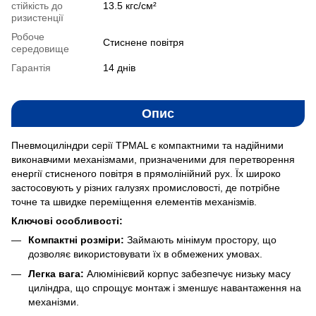
стійкість до
13.5 кгс/см²
ризистенції
Робоче
Стиснене повітря
середовище
Гарантія
14 днів
Опис
Пневмоциліндри серії TPMAL є компактними та надійними
виконавчими механізмами, призначеними для перетворення
енергії стисненого повітря в прямолінійний рух. Їх широко
застосовують у різних галузях промисловості, де потрібне
точне та швидке переміщення елементів механізмів.
Ключові особливості:
Компактні розміри:
Займають мінімум простору, що
дозволяє використовувати їх в обмежених умовах.
Легка вага:
Алюмінієвий корпус забезпечує низьку масу
циліндра, що спрощує монтаж і зменшує навантаження на
механізми.