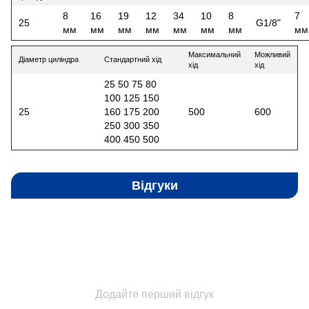
8
16
19
12
34
10
8
7
25
G1/8"
мм
мм
мм
мм
мм
мм
мм
мм
Максимальний
Можливий
Діаметр циліндра
Стандартний хід
хід
хід
25 50 75 80
100 125 150
25
160 175 200
500
600
250 300 350
400 450 500
Відгуки
Додайте перший відгук