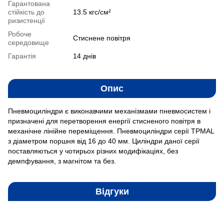
Гарантована
стійкість до
13.5 кгс/см²
ризистенції
Робоче
Стиснене повітря
середовище
Гарантія
14 днів
Опис
Пневмоциліндри є виконавчими механізмами пневмосистем і
призначені для перетворення енергії стисненого повітря в
механічне лінійне переміщення. Пневмоциліндри серії TPMAL
з діаметром поршня від 16 до 40 мм. Циліндри даної серії
поставляються у чотирьох різних модифікаціях, без
демпфування, з магнітом та без.
Відгуки