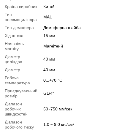
Країна виробник
Китай
Тип
MAL
пневмоциліндра
Тип демпфера
Демпферна шайба
Хід штока
15 мм
Наявність
Магнітний
магніту
Діаметр
40 мм
циліндра
Діаметр
40 мм
Робоча
0...+70 °С
температура
Приєднувальний
G1/4"
розмір
Діапазон
робочих
50~750 мм/сек
швидкостей
Діапазон
1.0 ~ 9.0 кгс/см²
робочого тиску