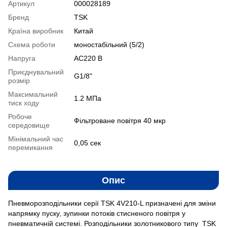
Артикул
000028189
Бренд
TSK
Країна виробник
Китай
Схема роботи
моностабільний (5/2)
Напруга
AC220 В
Приєднувальний
G1/8"
розмір
Максимальний
1.2 MПа
тиск ходу
Робоче
Фільтроване повітря 40 мкр
середовище
Мінімальний час
0,05 сек
перемикання
Опис
Пневморозподільники серії TSK 4V210-L призначені для зміни
напрямку пуску, зупинки потоків стисненого повітря у
пневматичній системі. Розподільники золотникового типу TSK